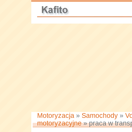
Motoryzacja
»
Samochody
»
Vo
motoryzacyjne
» praca w trans