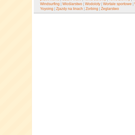
Windsurfing
|
Wioślarstwo
|
Wodoloty
|
Wortale sportowe
|
Yoyoing
|
Zjazdy na linach
|
Zorbing
|
Żeglarstwo