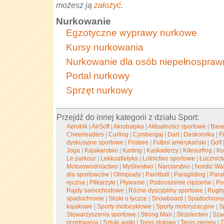
możesz ją
założyć
.
Nurkowanie
Egzotyczne wyprawy nurkowe
Kursy nurkowania
Nurkowanie dla osób niepełnospra
Portal nurkowy
Sprzęt nurkowy
Przejdź do innej kategorii z działu Sport:
Aerobik
|
AirSoft
|
Akrobatyka
|
Aktualności sportowe
|
Base
Cheerleaders
|
Curling
|
Cymbergaj
|
Dart
|
Deskorolka
|
F
dyskusyjne sportowe
|
Frisbee
|
Futbol amerykański
|
Golf
Joga
|
Kajakarstwo
|
Karting
|
Kaskaderzy
|
Kitesurfing
|
Ko
Le parkour
|
Lekkoatletyka
|
Lotnictwo sportowe
|
Łucznict
Motorowodniactwo
|
Myśliwstwo
|
Narciarstwo
|
Nordic Wa
dla sportowców
|
Olimpiady
|
Paintball
|
Paragliding
|
Para
ręczna
|
Piłkarzyki
|
Pływanie
|
Podnoszenie ciężarów
|
Po
Rajdy samochodowe
|
Różne dyscypliny sportowe
|
Rugb
spadochronie
|
Skoki o tyczce
|
Snowboard
|
Spadochrony
kajakowe
|
Sporty motocyklowe
|
Sporty motoryzacyjne
|
S
Stowarzyszenia sportowe
|
Strong Man
|
Strzelectwo
|
Sza
przetrwania
|
Sztuki walki
|
Tenis stołowy
|
Tenis ziemny
|
T