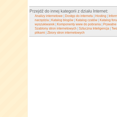
Przejdź do innej kategorii z działu Internet:
Analizy internetowe
|
Dostęp do internetu
|
Hosting
|
Infor
narzędzia
|
Katalog blogów
|
Katalog czatów
|
Katalog for
wyszukiwarek
|
Komponenty www do pobrania
|
Prywatne
Szablony stron internetowych
|
Sztuczna Inteligencja
|
Two
plikami
|
Zbiory stron internetowych