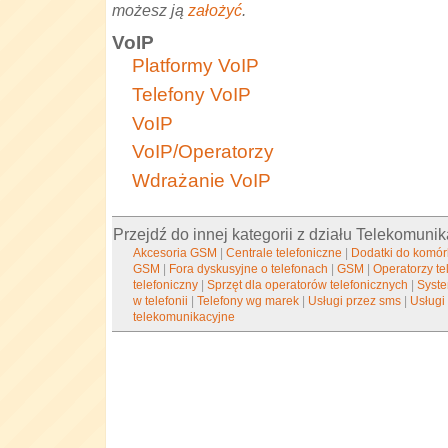
możesz ją
założyć
.
VoIP
Platformy VoIP
Telefony VoIP
VoIP
VoIP/Operatorzy
Wdrażanie VoIP
Przejdź do innej kategorii z działu Telekomunik
Akcesoria GSM
|
Centrale telefoniczne
|
Dodatki do komór
GSM
|
Fora dyskusyjne o telefonach
|
GSM
|
Operatorzy te
telefoniczny
|
Sprzęt dla operatorów telefonicznych
|
Syst
w telefonii
|
Telefony wg marek
|
Usługi przez sms
|
Usługi
telekomunikacyjne