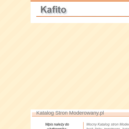
Katalog Stron Moderowany.pl
Wpis należy do
Mocny Katalog stron Moder