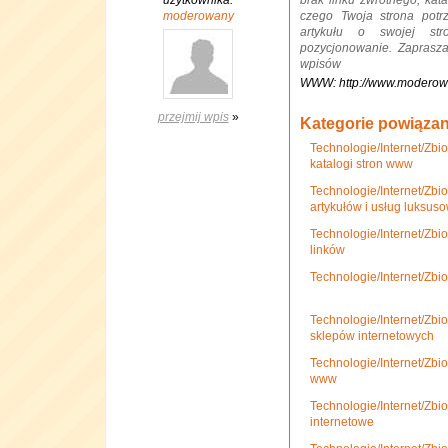
użytkownika:
brak linku zwrotnego, kata
moderowany
czego Twoja strona potr
artykułu o swojej st
pozycjonowanie. Zaprasz
wpisów
WWW: http://www.moderow
przejmij wpis
»
Kategorie powiąza
Technologie/Internet/Zbi
katalogi stron www
Technologie/Internet/Zbio
artykułów i usług luksus
Technologie/Internet/Zbio
linków
Technologie/Internet/Zbi
Technologie/Internet/Zbio
sklepów internetowych
Technologie/Internet/Zbio
www
Technologie/Internet/Zbio
internetowe