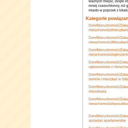
ważnych miejsc, dzięki 
mniej czasochłonny, niż 
miasto w poprzek z lokal
Kategorie powiąza
Dom/Nieruchomość/Zakup
nieruchomości/mieszkani
Dom/Nieruchomość/Zakup
nieruchomości/Mieszkan
Dom/Nieruchomość/Zakup
nieruchomości/ogłoszeni
Dom/Nieruchomość/Zakup
ogłoszeniowe z nieruch
Dom/Nieruchomość/Zakup
domów i mieszkań w Gd
Dom/Nieruchomość/Zakup
mieszkania
Dom/Nieruchomość/Zakup
nieruchomości/wyszukiw
Dom/Nieruchomość/Zakup
sprzedaż apartamentów