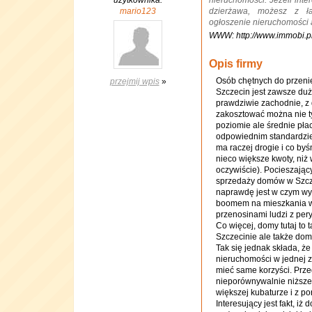
użytkownika:
nieruchomości. Jeżeli inte
mario123
dzierżawa, możesz z ła
ogłoszenie nieruchomości a
WWW: http://www.immobi.p
Opis firmy
Osób chętnych do przenie
przejmij wpis
»
Szczecin jest zawsze duż
prawdziwie zachodnie, z
zakosztować można nie ty
poziomie ale średnie pła
odpowiednim standardzie
ma raczej drogie i co byś
nieco większe kwoty, ni
oczywiście). Pocieszający 
sprzedaży domów w Szcze
naprawdę jest w czym wyb
boomem na mieszkania w o
przenosinami ludzi z per
Co więcej, domy tutaj to
Szczecinie ale także do
Tak się jednak składa, ż
nieruchomości w jednej 
mieć same korzyści. Prz
nieporównywalnie niższe
większej kubaturze i z 
Interesujący jest fakt, iż