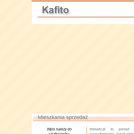
Mieszkania sprzedaż
Wpis należy do
Immobi.pl to ponad 