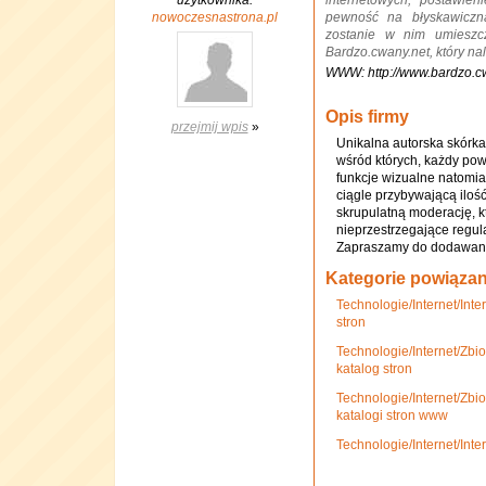
użytkownika:
internetowych, postawie
nowoczesnastrona.pl
pewność na błyskawiczną
zostanie w nim umieszcz
Bardzo.cwany.net, który na
WWW: http://www.bardzo.cw
Opis firmy
przejmij wpis
»
Unikalna autorska skórka,
wśród których, każdy powi
funkcje wizualne natomi
ciągle przybywającą iloś
skrupulatną moderację, k
nieprzestrzegające regul
Zapraszamy do dodawani
Kategorie powiąza
Technologie/Internet/Int
stron
Technologie/Internet/Zbi
katalog stron
Technologie/Internet/Zbi
katalogi stron www
Technologie/Internet/Int