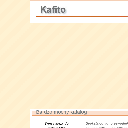
Bardzo mocny katalog
Wpis należy do
Seokatalog to przewodni