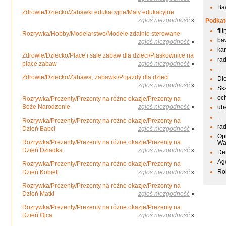
Ba
Zdrowie/Dziecko/Zabawki edukacyjne/Maty edukacyjne
zgłoś niezgodność
»
Podkat
fil
Rozrywka/Hobby/Modelarstwo/Modele zdalnie sterowane
ba
zgłoś niezgodność
»
kan
Zdrowie/Dziecko/Place i sale zabaw dla dzieci/Piaskownice na
ra
place zabaw
zgłoś niezgodność
»
.
Zdrowie/Dziecko/Zabawa, zabawki/Pojazdy dla dzieci
Di
zgłoś niezgodność
»
Sk
oc
Rozrywka/Prezenty/Prezenty na różne okazje/Prezenty na
Boże Narodzenie
zgłoś niezgodność
»
ub
.
Rozrywka/Prezenty/Prezenty na różne okazje/Prezenty na
ra
Dzień Babci
zgłoś niezgodność
»
Op
Rozrywka/Prezenty/Prezenty na różne okazje/Prezenty na
Wa
Dzień Dziadka
zgłoś niezgodność
»
De
Ag
Rozrywka/Prezenty/Prezenty na różne okazje/Prezenty na
Ro
Dzień Kobiet
zgłoś niezgodność
»
Rozrywka/Prezenty/Prezenty na różne okazje/Prezenty na
Dzień Matki
zgłoś niezgodność
»
Rozrywka/Prezenty/Prezenty na różne okazje/Prezenty na
Dzień Ojca
zgłoś niezgodność
»