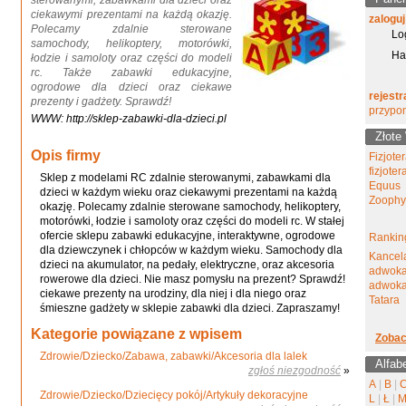
sterowanymi, zabawkami dla dzieci oraz
ciekawymi prezentami na każdą okazję.
zaloguj
Polecamy zdalnie sterowane
Lo
samochody, helikoptery, motorówki,
Ha
łodzie i samoloty oraz części do modeli
rc. Także zabawki edukacyjne,
ogrodowe dla dzieci oraz ciekawe
rejestr
prezenty i gadżety. Sprawdź!
przypo
WWW: http://sklep-zabawki-dla-dzieci.pl
Złote
Opis firmy
Fizjote
fizjote
Sklep z modelami RC zdalnie sterowanymi, zabawkami dla
Equus
dzieci w każdym wieku oraz ciekawymi prezentami na każdą
Zoophy
okazję. Polecamy zdalnie sterowane samochody, helikoptery,
motorówki, łodzie i samoloty oraz części do modeli rc. W stałej
ofercie sklepu zabawki edukacyjne, interaktywne, ogrodowe
Ranking
dla dziewczynek i chłopców w każdym wieku. Samochody dla
Kancel
dzieci na akumulator, na pedały, elektryczne, oraz akcesoria
adwoka
rowerowe dla dzieci. Nie masz pomysłu na prezent? Sprawdź!
adwokat
ciekawe prezenty na urodziny, dla niej i dla niego oraz
Tatara
śmieszne gadżety w sklepie zabawki dla dzieci. Zapraszamy!
Kategorie powiązane z wpisem
Zobac
Zdrowie/Dziecko/Zabawa, zabawki/Akcesoria dla lalek
Alfab
zgłoś niezgodność
»
A
|
B
|
Zdrowie/Dziecko/Dziecięcy pokój/Artykuły dekoracyjne
L
|
Ł
|