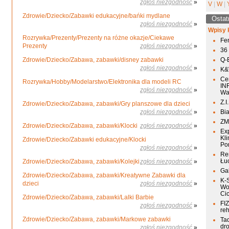
zgłoś niezgodność
»
V
|
W
|
Zdrowie/Dziecko/Zabawki edukacyjne/bańki mydlane
Ostat
zgłoś niezgodność
»
Wpisy 
Rozrywka/Prezenty/Prezenty na różne okazje/Ciekawe
Fen
Prezenty
zgłoś niezgodność
»
36
Zdrowie/Dziecko/Zabawa, zabawki/disney zabawki
Q-
zgłoś niezgodność
»
K&W
Ce
Rozrywka/Hobby/Modelarstwo/Elektronika dla modeli RC
IN
zgłoś niezgodność
»
Wa
Z.I
Zdrowie/Dziecko/Zabawa, zabawki/Gry planszowe dla dzieci
zgłoś niezgodność
»
Bia
ZM
Zdrowie/Dziecko/Zabawa, zabawki/Klocki
zgłoś niezgodność
»
Ex
Kli
Zdrowie/Dziecko/Zabawki edukacyjne/Klocki
Po
zgłoś niezgodność
»
Re
Łu
Zdrowie/Dziecko/Zabawa, zabawki/Kolejki
zgłoś niezgodność
»
Ga
Zdrowie/Dziecko/Zabawa, zabawki/Kreatywne Zabawki dla
K-
dzieci
zgłoś niezgodność
»
Wo
Ci
Zdrowie/Dziecko/Zabawa, zabawki/Lalki Barbie
FIZ
zgłoś niezgodność
»
reh
Zdrowie/Dziecko/Zabawa, zabawki/Markowe zabawki
Ta
dr
zgłoś niezgodność
»