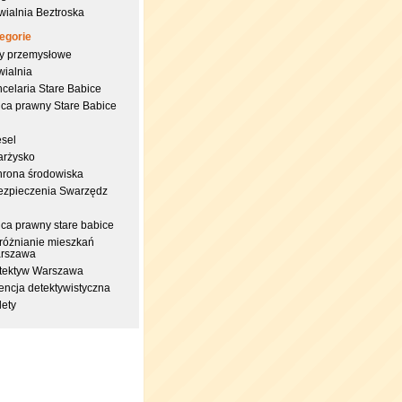
wialnia Beztroska
egorie
try przemysłowe
wialnia
celaria Stare Babice
dca prawny Stare Babice
esel
arżysko
hrona środowiska
ezpieczenia Swarzędz
dca prawny stare babice
różnianie mieszkań
rszawa
tektyw Warszawa
encja detektywistyczna
lety