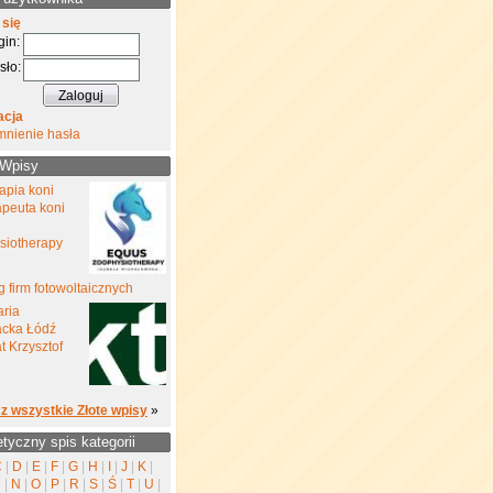
 się
gin:
sło:
acja
mnienie hasła
 Wpisy
rapia koni
rapeuta koni
siotherapy
 firm fotowoltaicznych
aria
cka Łódź
 Krzysztof
z wszystkie Złote wpisy
»
etyczny spis kategorii
C
|
D
|
E
|
F
|
G
|
H
|
I
|
J
|
K
|
M
|
N
|
O
|
P
|
R
|
S
|
Ś
|
T
|
U
|