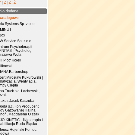
Y
|
Z
|
Ź
|
Ż
nio dodane
katalogowe
ix Systems Sp. z o. o.
 MINUT
Box
 Service Sp. z o.o.
ntrum Psychoterapii
FINITAS | Psycholog
rszawa Wola
.H Piotr Kołek
likovski
IANA Barbershop
pert Mirosław Kukurowski |
matyzacja, Wentylacja,
mpy Ciepła
no Truck s.c. Lachowski,
czak
laxus Jacek Kaszuba
Soda s.c. Fph Producent
dy Gazowanej Halina
choń, Magdalena Olszak
JO-KINETIC - fizjoterapia i
abilitacja Ruda Śląska
deusz Hojeński Pomoc
ogowa