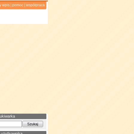
y wpis
|
pomoc
|
współpraca
ukiwarka
 użytkownika