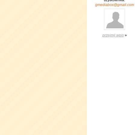
użytkownika:
gmediabox@gmail.com
przejmij wpis
»