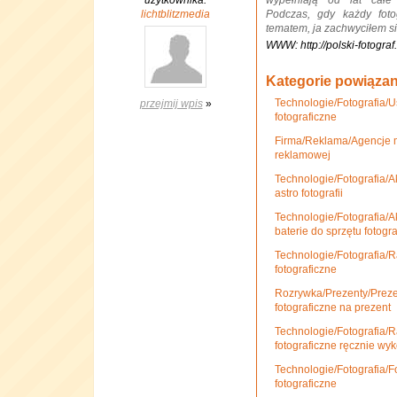
użytkownika:
wypełniają od lat całe
lichtblitzmedia
Podczas, gdy każdy foto
tematem, ja zachwyciłem s
WWW: http://polski-fotograf
Kategorie powiąza
Technologie/Fotografia/U
przejmij wpis
»
fotograficzne
Firma/Reklama/Agencje m
reklamowej
Technologie/Fotografia/A
astro fotografii
Technologie/Fotografia/A
baterie do sprzętu fotogr
Technologie/Fotografia/R
fotograficzne
Rozrywka/Prezenty/Prezen
fotograficzne na prezent
Technologie/Fotografia/R
fotograficzne ręcznie w
Technologie/Fotografia/F
fotograficzne