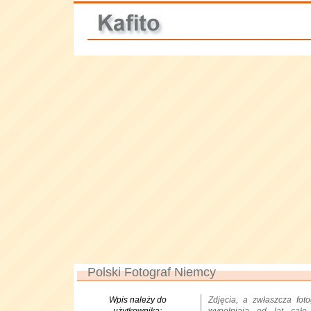
Polski Fotograf Niemcy
Wpis należy do
Zdjęcia, a zwłaszcza foto