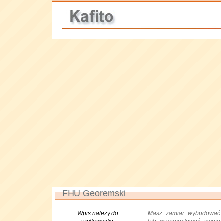
FHU Georemski
Wpis należy do
Masz zamiar wybudować