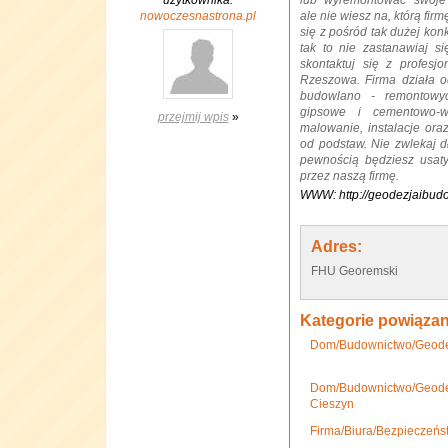
użytkownika:
lub wyremontować swoje
nowoczesnastrona.pl
ale nie wiesz na, którą fi
się z pośród tak dużej konk
tak to nie zastanawiaj się
skontaktuj się z profesjo
Rzeszowa. Firma działa 
budowlano - remontowyc
gipsowe i cementowo-wa
przejmij wpis
»
malowanie, instalacje or
od podstaw. Nie zwlekaj dł
pewnością będziesz usat
przez naszą firmę.
WWW: http://geodezjaibudo
Adres:
FHU Georemski
Kategorie powiąza
Dom/Budownictwo/Geodez
Dom/Budownictwo/Geode
Cieszyn
Firma/Biura/Bezpieczeńs