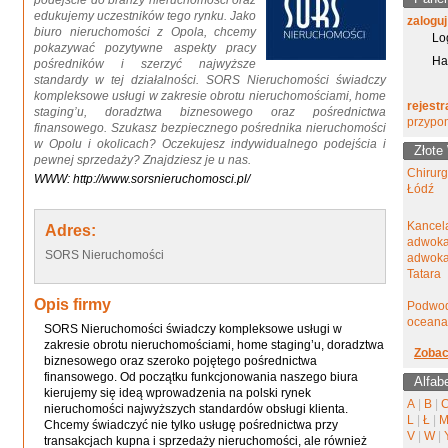
podejście do branży nieruchomości oraz
edukujemy uczestników tego rynku. Jako
zaloguj
biuro nieruchomości z Opola, chcemy
Lo
pokazywać pozytywne aspekty pracy
Ha
pośredników i szerzyć najwyższe
standardy w tej działalności. SORS Nieruchomości świadczy
kompleksowe usługi w zakresie obrotu nieruchomościami, home
rejestr
staging’u, doradztwa biznesowego oraz pośrednictwa
przypo
finansowego. Szukasz bezpiecznego pośrednika nieruchomości
w Opolu i okolicach? Oczekujesz indywidualnego podejścia i
Złote
pewnej sprzedaży? Znajdziesz je u nas.
Chirur
WWW: http://www.sorsnieruchomosci.pl/
Łódź
Kancel
Adres:
adwoka
SORS Nieruchomości
adwokat
Tatara
Opis firmy
Podwod
oceana
SORS Nieruchomości świadczy kompleksowe usługi w
zakresie obrotu nieruchomościami, home staging’u, doradztwa
Zobac
biznesowego oraz szeroko pojętego pośrednictwa
finansowego. Od początku funkcjonowania naszego biura
Alfab
kierujemy się ideą wprowadzenia na polski rynek
A
|
B
|
nieruchomości najwyższych standardów obsługi klienta.
L
|
Ł
|
Chcemy świadczyć nie tylko usługę pośrednictwa przy
V
|
W
|
transakcjach kupna i sprzedaży nieruchomości, ale również