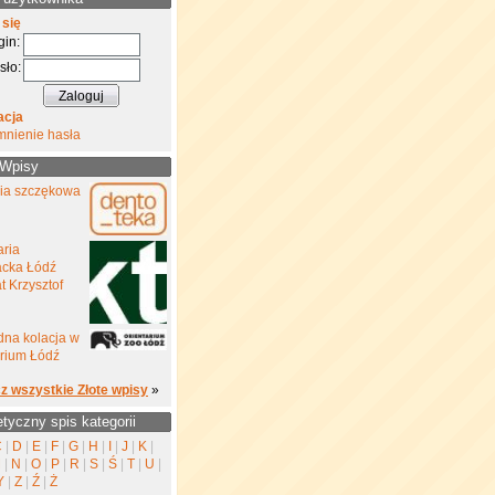
 się
gin:
sło:
acja
mnienie hasła
 Wpisy
gia szczękowa
aria
cka Łódź
 Krzysztof
na kolacja w
rium Łódź
z wszystkie Złote wpisy
»
etyczny spis kategorii
C
|
D
|
E
|
F
|
G
|
H
|
I
|
J
|
K
|
M
|
N
|
O
|
P
|
R
|
S
|
Ś
|
T
|
U
|
Y
|
Z
|
Ź
|
Ż