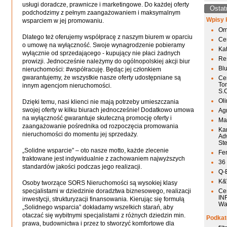
usługi doradcze, prawnicze i marketingowe. Do każdej oferty
Ostat
podchodzimy z pełnym zaangażowaniem i maksymalnym
Wpisy 
wsparciem w jej promowaniu.
Om
Dlatego też oferujemy współpracę z naszym biurem w oparciu
Ce
o umowę na wyłączność. Swoje wynagrodzenie pobieramy
Ka
wyłącznie od sprzedającego - kupujący nie płaci żadnych
Res
prowizji. Jednocześnie należymy do ogólnopolskiej akcji biur
Bl
nieruchomości: #współracuję. Będąc jej członkiem
gwarantujemy, że wszystkie nasze oferty udostępniane są
Ce
To
innym agencjom nieruchomości.
S.
Ol
Dzięki temu, nasi klienci nie mają potrzeby umieszczania
swojej oferty w kilku biurach jednocześnie! Dodatkowo umowa
Agr
na wyłączność gwarantuje skuteczną promocję oferty i
Mai
zaangażowanie pośrednika od rozpoczęcia promowania
Ka
nieruchomości do momentu jej sprzedaży.
Ad
St
„Solidne wsparcie” – oto nasze motto, każde zlecenie
Fen
traktowane jest indywidualnie z zachowaniem najwyższych
36
standardów jakości podczas jego realizacji.
Q-
K&W
Osoby tworzące SORS Nieruchomości są wysokiej klasy
specjalistami w dziedzinie doradztwa biznesowego, realizacji
Ce
IN
inwestycji, strukturyzacji finansowania. Kierując się formułą
Wa
„Solidnego wsparcia” dokładamy wszelkich starań, aby
otaczać się wybitnymi specjalistami z różnych dziedzin min.
Podkat
prawa, budownictwa i przez to stworzyć komfortowe dla