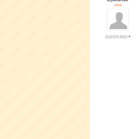
użytkownika:
sors
przejmij wpis
»