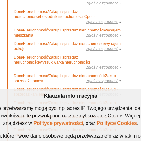
zgłoś niezgodność
»
Dom/Nieruchomość/Zakup i sprzedaż
nieruchomości/Pośrednik nieruchomości Opole
zgłoś niezgodność
»
Dom/Nieruchomość/Zakup i sprzedaż nieruchomości/wynajem
mieszkania
zgłoś niezgodność
»
Dom/Nieruchomość/Zakup i sprzedaż nieruchomości/wynajem
pokoju
zgłoś niezgodność
»
Dom/Nieruchomość/Zakup i sprzedaż
nieruchomości/wyszukiwarka nieruchomości
zgłoś niezgodność
»
Dom/Nieruchomość/Zakup i sprzedaż nieruchomości/Zakup -
sprzedaż domów
zgłoś niezgodność
»
Dom/Nieruchomość/Zakup i sprzedaż nieruchomości/Zakup -
sprzedaż kamienic
zgłoś niezgodność
»
Klauzula informacyjna
Dom/Nieruchomość/Zakup i sprzedaż nieruchomości/Zakup -
e przetwarzamy mogą być, np. adres IP Twojego urządzenia, d
sprzedaż lokali użytkowych
zgłoś niezgodność
»
ników, o ile pozwolą one na zidentyfikowanie Ciebie. Więcej
Dom/Nieruchomość/Zakup i sprzedaż nieruchomości/Zakup -
sprzedaż magazynów
zgłoś niezgodność
»
znajdziesz w
Polityce prywatności
, oraz
Polityce Cookies
.
Dom/Nieruchomość/Zakup i sprzedaż nieruchomości/Zakup -
sprzedaż mieszkań
zgłoś niezgodność
»
 które Twoje dane osobowe będą przetwarzane oraz w jakim celu