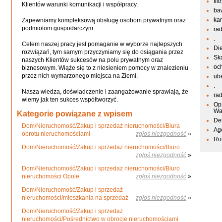
fil
Klientów warunki komunikacji i współpracy.
ba
kan
Zapewniamy kompleksową obsługę osobom prywatnym oraz
podmiotom gospodarczym.
ra
.
Celem naszej pracy jest pomaganie w wyborze najlepszych
Di
rozwiązań, tym samym przyczyniamy się do osiągania przez
Sk
naszych Klientów sukcesów na polu prywatnym oraz
oc
biznesowym. Wiąże się to z niesieniem pomocy w znalezieniu
przez nich wymarzonego miejsca na Ziemi.
ub
.
Nasza wiedza, doświadczenie i zaangażowanie sprawiają, że
ra
wiemy jak ten sukces współtworzyć.
Op
Wa
Kategorie powiązane z wpisem
De
Dom/Nieruchomość/Zakup i sprzedaż nieruchomości/Biura
Ag
obrotu nieruchomościami
zgłoś niezgodność
»
Ro
Dom/Nieruchomość/Zakup i sprzedaż nieruchomości/Biuro
zgłoś niezgodność
»
Dom/Nieruchomość/Zakup i sprzedaż nieruchomości/Biuro
nieruchomości Opole
zgłoś niezgodność
»
Dom/Nieruchomość/Zakup i sprzedaż
nieruchomości/mieszkania na sprzedaż
zgłoś niezgodność
»
Dom/Nieruchomość/Zakup i sprzedaż
nieruchomości/Pośrednictwo w obrocie nieruchomościami