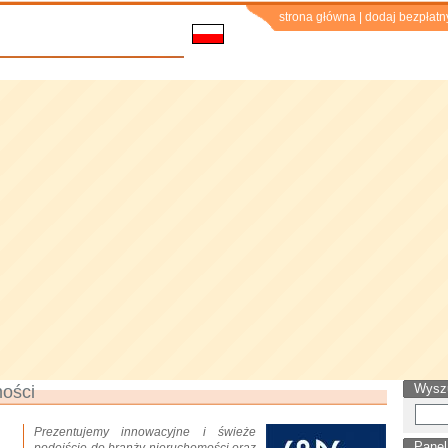
strona główna
|
dodaj bezpłatn
Wysz
ości
Prezentujemy innowacyjne i świeże
Panel