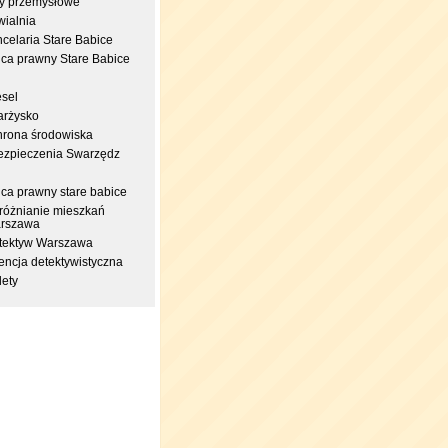
try przemysłowe
wialnia
celaria Stare Babice
dca prawny Stare Babice
esel
arżysko
hrona środowiska
ezpieczenia Swarzędz
dca prawny stare babice
różnianie mieszkań
rszawa
tektyw Warszawa
encja detektywistyczna
lety