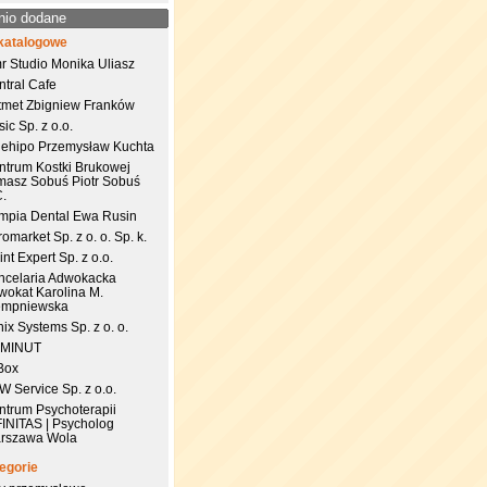
nio dodane
katalogowe
r Studio Monika Uliasz
ntral Cafe
tmet Zbigniew Franków
ic Sp. z o.o.
uehipo Przemysław Kuchta
ntrum Kostki Brukowej
masz Sobuś Piotr Sobuś
C.
impia Dental Ewa Rusin
omarket Sp. z o. o. Sp. k.
nt Expert Sp. z o.o.
ncelaria Adwokacka
wokat Karolina M.
empniewska
ix Systems Sp. z o. o.
 MINUT
Box
 Service Sp. z o.o.
ntrum Psychoterapii
FINITAS | Psycholog
rszawa Wola
egorie