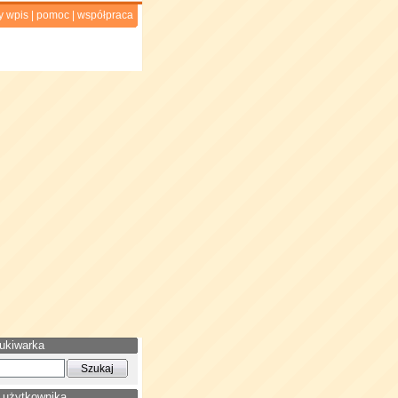
y wpis
|
pomoc
|
współpraca
ukiwarka
 użytkownika