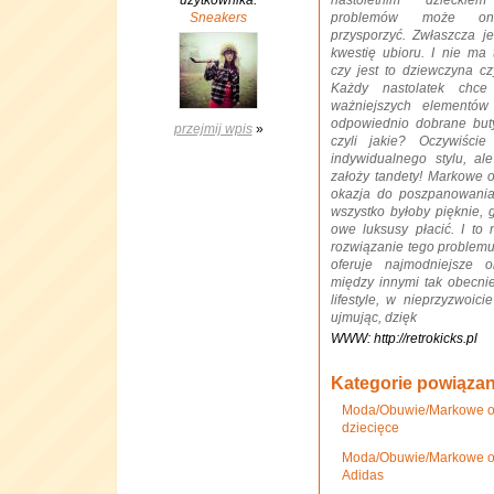
użytkownika:
nastoletnim dzieckie
Sneakers
problemów może on
przysporzyć. Zwłaszcza je
kwestię ubioru. I nie ma 
czy jest to dziewczyna cz
Każdy nastolatek chc
ważniejszych elementów
odpowiednio dobrane but
przejmij wpis
»
czyli jakie? Oczywiści
indywidualnego stylu, al
założy tandety! Markowe 
okazja do poszpanowania
wszystko byłoby pięknie, 
owe luksusy płacić. I to 
rozwiązanie tego problemu!
oferuje najmodniejsze
między innymi tak obecni
lifestyle, w nieprzyzwoici
ujmując, dzięk
WWW: http://retrokicks.pl
Kategorie powiąza
Moda/Obuwie/Markowe ob
dziecięce
Moda/Obuwie/Markowe o
Adidas