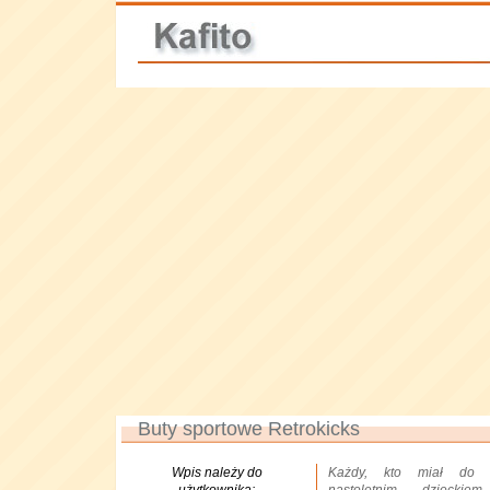
Buty sportowe Retrokicks
Wpis należy do
Każdy, kto miał do c