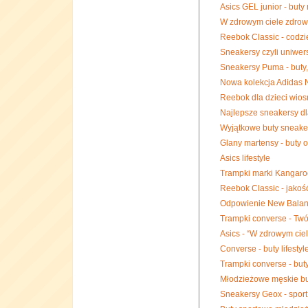
Asics GEL junior - but
W zdrowym ciele zdrowy 
Reebok Classic - codzi
Sneakersy czyli uniwers
Sneakersy Puma - buty
Nowa kolekcja Adidas
Reebok dla dzieci wios
Najlepsze sneakersy dl
Wyjątkowe buty sneake
Glany martensy - buty 
Asics lifestyle
Trampki marki Kangaro
Reebok Classic - jakoś
Odpowienie New Balanc
Trampki converse - Twój 
Asics - “W zdrowym cie
Converse - buty lifestyl
Trampki converse - but
Młodzieżowe męskie bu
Sneakersy Geox - sport 