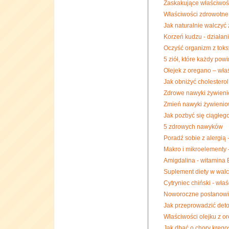
Zaskakujące właściwoś
Właściwości zdrowotne 
Jak naturalnie walczyć
Korzeń kudzu - działan
Oczyść organizm z toksy
5 ziół, które każdy pow
Olejek z oregano – wła
Jak obniżyć cholestero
Zdrowe nawyki żywien
Zmień nawyki żywienio
Jak pozbyć się ciągłeg
5 zdrowych nawyków
Poradź sobie z alergią -
Makro i mikroelementy 
Amigdalina - witamina B
Suplement diety w walc
Cytryniec chiński - wła
Noworoczne postanowien
Jak przeprowadzić det
Właściwości olejku z o
Jak dbać o chory kręgo