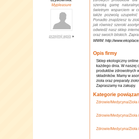
użytkownika:
zdrowych produktów dla
Mypleasure
szeroką gamę naturalny
świetnym wsparciem w cod
także pozwolą uzupełnić
Ponadto znajdziesz tu zioł
jak również szeroki asorty
odwiedź nasz sklep interne
oraz swoich bliskich. Zapr
przejmij wpis
»
WWW: http://www.ekoplace2
Opis firmy
Sklep ekologiczny online
każdego dnia. W naszej o
produktów zdrowotnych 
składników. Mamy w asort
zioła oraz preparaty zio
Zapraszamy na zakupy.
Kategorie powiąza
Zdrowie/Medycyna/Zioła 
Zdrowie/Medycyna/Zioła i
Zdrowie/Medycyna/Zioła 