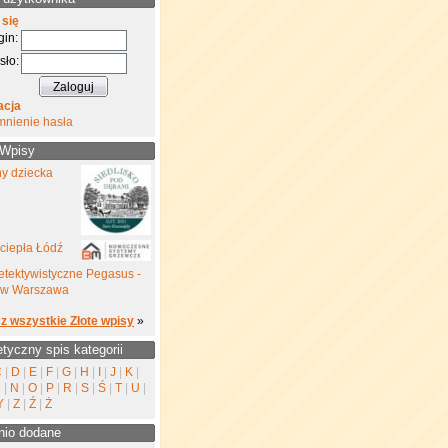
 się
gin:
sło:
acja
mnienie hasła
 Wpisy
ny dziecka
ciepła Łódź
etektywistyczne Pegasus -
yw Warszawa
z wszystkie Złote wpisy
»
etyczny spis kategorii
C
|
D
|
E
|
F
|
G
|
H
|
I
|
J
|
K
|
M
|
N
|
O
|
P
|
R
|
S
|
Ś
|
T
|
U
|
Y
|
Z
|
Ź
|
Ż
nio dodane