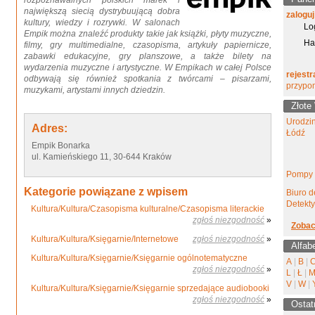
rozpoznawalnych polskich marek i
największą siecią dystrybuującą dobra
zaloguj
kultury, wiedzy i rozrywki. W salonach
Lo
Empik można znaleźć produkty takie jak książki, płyty muzyczne,
Ha
filmy, gry multimedialne, czasopisma, artykuły papiernicze,
zabawki edukacyjne, gry planszowe, a także bilety na
wydarzenia muzyczne i artystyczne. W Empikach w całej Polsce
rejestr
odbywają się również spotkania z twórcami – pisarzami,
przypo
muzykami, artystami innych dziedzin.
Złote
Urodzi
Adres:
Łódź
Empik Bonarka
ul. Kamieńskiego 11, 30-644 Kraków
Pompy 
Kategorie powiązane z wpisem
Biuro d
Detekt
Kultura/Kultura/Czasopisma kulturalne/Czasopisma literackie
zgłoś niezgodność
»
Zobac
Kultura/Kultura/Księgarnie/Internetowe
zgłoś niezgodność
»
Alfab
Kultura/Kultura/Księgarnie/Księgarnie ogólnotematyczne
A
|
B
|
zgłoś niezgodność
»
L
|
Ł
|
V
|
W
|
Kultura/Kultura/Księgarnie/Księgarnie sprzedające audiobooki
zgłoś niezgodność
»
Ostat