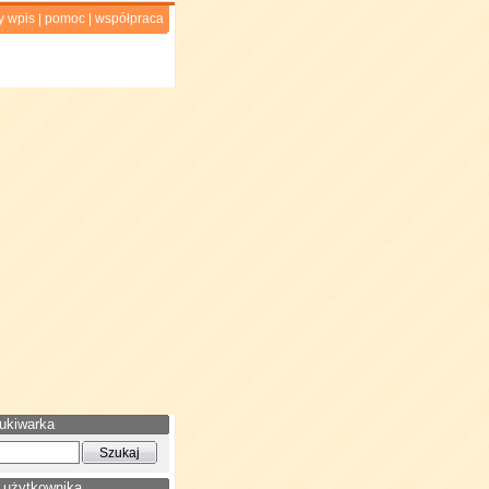
y wpis
|
pomoc
|
współpraca
ukiwarka
 użytkownika