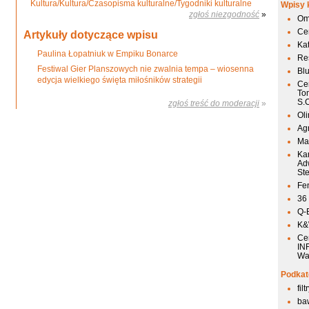
Kultura/Kultura/Czasopisma kulturalne/Tygodniki kulturalne
Wpisy 
zgłoś niezgodność
»
Om
Ce
Artykuły dotyczące wpisu
Ka
Paulina Łopatniuk w Empiku Bonarce
Res
Festiwal Gier Planszowych nie zwalnia tempa – wiosenna
Bl
edycja wielkiego święta miłośników strategii
Ce
To
S.
zgłoś treść do moderacji
»
Ol
Agr
Mai
Ka
Ad
St
Fen
36
Q-
K&W
Ce
IN
Wa
Podkat
fil
ba