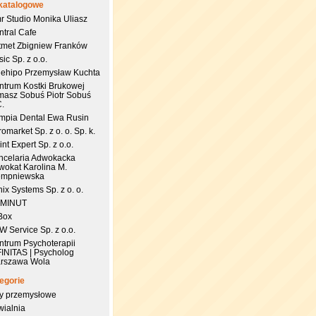
katalogowe
r Studio Monika Uliasz
ntral Cafe
tmet Zbigniew Franków
ic Sp. z o.o.
uehipo Przemysław Kuchta
ntrum Kostki Brukowej
masz Sobuś Piotr Sobuś
C.
impia Dental Ewa Rusin
omarket Sp. z o. o. Sp. k.
nt Expert Sp. z o.o.
ncelaria Adwokacka
wokat Karolina M.
empniewska
ix Systems Sp. z o. o.
 MINUT
Box
 Service Sp. z o.o.
ntrum Psychoterapii
FINITAS | Psycholog
rszawa Wola
egorie
try przemysłowe
wialnia