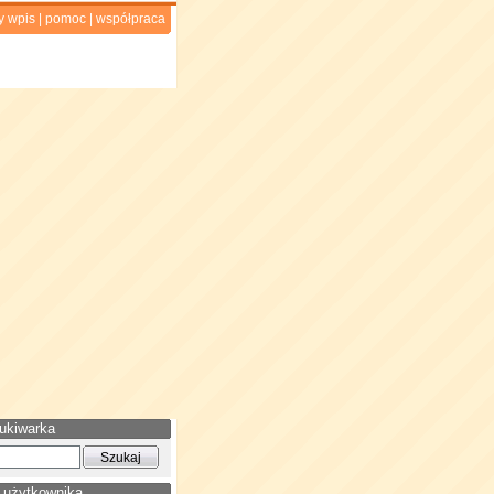
y wpis
|
pomoc
|
współpraca
ukiwarka
 użytkownika