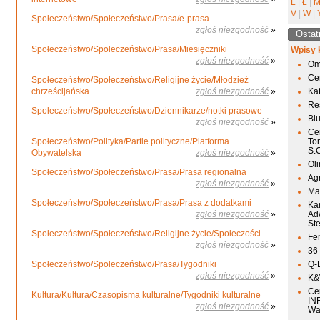
L
|
Ł
|
V
|
W
|
Społeczeństwo/Społeczeństwo/Prasa/e-prasa
zgłoś niezgodność
»
Ostat
Społeczeństwo/Społeczeństwo/Prasa/Miesięczniki
Wpisy 
zgłoś niezgodność
»
Om
Ce
Społeczeństwo/Społeczeństwo/Religijne życie/Młodzież
chrześcijańska
zgłoś niezgodność
»
Ka
Res
Społeczeństwo/Społeczeństwo/Dziennikarze/notki prasowe
Bl
zgłoś niezgodność
»
Ce
Społeczeństwo/Polityka/Partie polityczne/Platforma
To
S.
Obywatelska
zgłoś niezgodność
»
Ol
Społeczeństwo/Społeczeństwo/Prasa/Prasa regionalna
Agr
zgłoś niezgodność
»
Mai
Społeczeństwo/Społeczeństwo/Prasa/Prasa z dodatkami
Ka
zgłoś niezgodność
»
Ad
St
Społeczeństwo/Społeczeństwo/Religijne życie/Społeczości
Fen
zgłoś niezgodność
»
36
Społeczeństwo/Społeczeństwo/Prasa/Tygodniki
Q-
zgłoś niezgodność
»
K&W
Ce
Kultura/Kultura/Czasopisma kulturalne/Tygodniki kulturalne
IN
zgłoś niezgodność
»
Wa