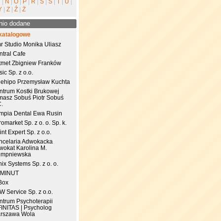
M
|
N
|
O
|
P
|
R
|
S
|
Ś
|
T
|
U
|
Y
|
Z
|
Ź
|
Ż
nio dodane
katalogowe
r Studio Monika Uliasz
ntral Cafe
tmet Zbigniew Franków
ic Sp. z o.o.
uehipo Przemysław Kuchta
ntrum Kostki Brukowej
masz Sobuś Piotr Sobuś
C.
impia Dental Ewa Rusin
omarket Sp. z o. o. Sp. k.
nt Expert Sp. z o.o.
ncelaria Adwokacka
wokat Karolina M.
empniewska
ix Systems Sp. z o. o.
 MINUT
Box
 Service Sp. z o.o.
ntrum Psychoterapii
FINITAS | Psycholog
rszawa Wola