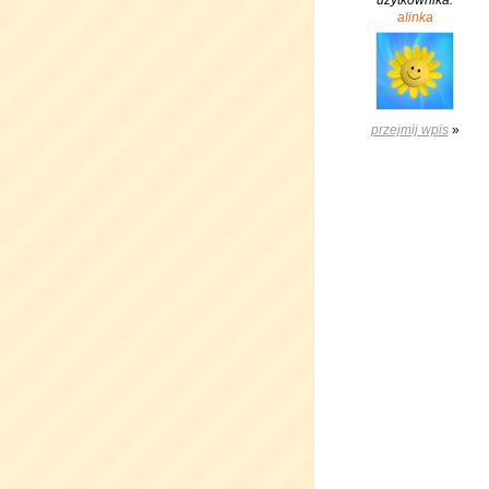
użytkownika:
alinka
przejmij wpis
»