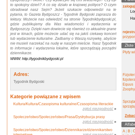
Bydgoszczy i okolic? Czy wydarzyło się coś strasznego? Czy był
to spokojny dzień? A co się działo w krajowej polityce? O czym
zaloguj
obradował nasz Sejm? Jeżeli szukacie odpowiedzi na te
Lo
pytania, to Gazeta Bydgoszcz - Tygodnik Bydgoski zaprasza do
Ha
lektury. Możecie nas odwiedzić na stronie Tygodnikbydgoski.pl,
gdzie publikujemy dla Was wiadomości i wydarzenia w
Bydgoszczy. Dzięki nam dowiecie się również co aktualnie grane
rejestr
jest w kinach, gdzie możecie udać się na jakiś ciekawy koncert
przypo
lub wydarzenie kulturalne. Zadbamy o Waszą rozrywkę, abyście
nie musieli narzekać na nudę w naszym mieście. Nasz Tygodnik
Złote
to informacje i wydarzenia lokalne, które sporządzają porządni
Płyty w
dziennikarze.
WWW: http://tygodnikbydgoski.pl
Adres:
Fizjote
fizjote
Tygodnik Bydgoski
Equus
Zoophy
Kategorie powiązane z wpisem
Sprząta
Kultura/Kultura/Czasopisma kulturalne/Czasopisma literackie
sprząta
zgłoś niezgodność
»
Zobac
Społeczeństwo/Społeczeństwo/Prasa/Dystrybucja prasy
zgłoś niezgodność
»
Alfab
Społeczeństwo/Społeczeństwo/Dziennikarze/dziennikarstwo
A
|
B
|
internetowe
zgłoś niezgodność
»