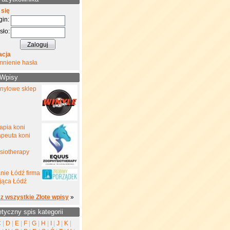
 się
gin:
sło:
acja
mnienie hasła
 Wpisy
inylowe sklep
rapia koni
rapeuta koni
siotherapy
nie Łódź firma
jąca Łódź
z wszystkie Złote wpisy
»
etyczny spis kategorii
C
|
D
|
E
|
F
|
G
|
H
|
I
|
J
|
K
|