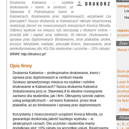
Drukarnia Katowice – szybkie
zaloguj
drukowanie i ksero w centrum, ul.
Lo
Stawowa 8 Potrzebujesz ksero w
Katowicach, drukowania prac dyplomowych, wizytówek czy
Ha
pieczątek? Nasza drukarnia w Katowicach oferuje ekspresową
realizację zleceń na nowoczesnych maszynach Konica Minolta.
Odbierz wydruki na miejscu lub skorzystaj z drukarni online –
rejestr
prześlij plik i zapłać przy odbiorze. W ofercie: Drukowanie i
przypo
oprawa prac dyplomowych Bindowanie, druk plakatów, ulotek,
Złote
broszur Wizytówki, naklejki, pieczątki Ksero, skanowanie, druk
wielkoformatowy (do A0) Dla studentów i uczniów – 10% rabatu!
Masaż t
WWW: http://drukorz.pl/
Opis firmy
Biuro d
Drukarnia Katowice – profesjonalne drukowanie, ksero i
Detekt
oprawa prac dyplomowych w centrum miasta
Szukasz sprawdzonego miejsca na szybkie i solidne
Laser f
drukowanie w Katowicach? Nasza drukarnia Katowice
Łódź u
zlokalizowana przy ul. Stawowej 8 to idealne rozwiązanie
przeba
zarówno dla studentów, jak i firm. Oferujemy szeroki zakres
zamyka
usług poligraficznych – od ksero Katowice, przez druk
na twar
plakatów, aż po bindowanie i oprawę prac dyplomowych.
Zobac
Korzystamy z nowoczesnych urządzeń Konica Minolta, co
Alfab
gwarantuje doskonałą jakość każdego wydruku – w
atrakcyjnych cenach. Dla uczniów i studentów mamy
A
|
B
|
dodatkowy atut: 10% rabatu na wszystkie usługi. Realizujemy
L
|
Ł
|