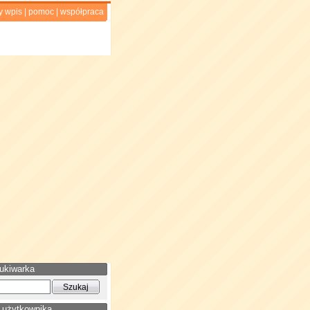
y wpis
|
pomoc
|
współpraca
ukiwarka
 użytkownika