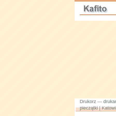
Drukorz — drukar
pieczątki | Katow