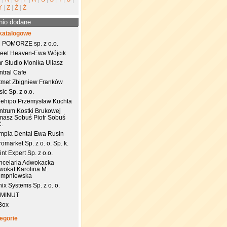
Y
|
Z
|
Ź
|
Ż
nio dodane
katalogowe
 POMORZE sp. z o.o.
eet Heaven-Ewa Wójcik
r Studio Monika Uliasz
ntral Cafe
tmet Zbigniew Franków
ic Sp. z o.o.
uehipo Przemysław Kuchta
ntrum Kostki Brukowej
masz Sobuś Piotr Sobuś
C.
impia Dental Ewa Rusin
omarket Sp. z o. o. Sp. k.
nt Expert Sp. z o.o.
ncelaria Adwokacka
wokat Karolina M.
empniewska
ix Systems Sp. z o. o.
 MINUT
Box
egorie