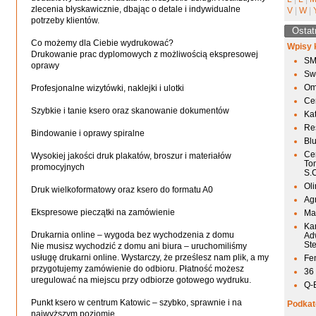
zlecenia błyskawicznie, dbając o detale i indywidualne
V
|
W
|
potrzeby klientów.
Ostat
Co możemy dla Ciebie wydrukować?
Wpisy 
Drukowanie prac dyplomowych z możliwością ekspresowej
SM
oprawy
Sw
Om
Profesjonalne wizytówki, naklejki i ulotki
Ce
Szybkie i tanie ksero oraz skanowanie dokumentów
Ka
Res
Bindowanie i oprawy spiralne
Bl
Ce
Wysokiej jakości druk plakatów, broszur i materiałów
To
promocyjnych
S.
Ol
Druk wielkoformatowy oraz ksero do formatu A0
Agr
Ekspresowe pieczątki na zamówienie
Mai
Ka
Drukarnia online – wygoda bez wychodzenia z domu
Ad
St
Nie musisz wychodzić z domu ani biura – uruchomiliśmy
usługę drukarni online. Wystarczy, że prześlesz nam plik, a my
Fen
przygotujemy zamówienie do odbioru. Płatność możesz
36
uregulować na miejscu przy odbiorze gotowego wydruku.
Q-
Punkt ksero w centrum Katowic – szybko, sprawnie i na
Podkat
najwyższym poziomie