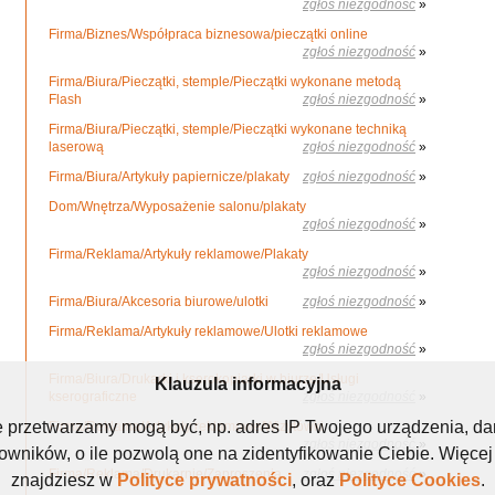
zgłoś niezgodność
»
Firma/Biznes/Współpraca biznesowa/pieczątki online
zgłoś niezgodność
»
Firma/Biura/Pieczątki, stemple/Pieczątki wykonane metodą
Flash
zgłoś niezgodność
»
Firma/Biura/Pieczątki, stemple/Pieczątki wykonane techniką
laserową
zgłoś niezgodność
»
Firma/Biura/Artykuły papiernicze/plakaty
zgłoś niezgodność
»
Dom/Wnętrza/Wyposażenie salonu/plakaty
zgłoś niezgodność
»
Firma/Reklama/Artykuły reklamowe/Plakaty
zgłoś niezgodność
»
Firma/Biura/Akcesoria biurowe/ulotki
zgłoś niezgodność
»
Firma/Reklama/Artykuły reklamowe/Ulotki reklamowe
zgłoś niezgodność
»
Firma/Biura/Drukarki i kserokopiarki w biurze/Usługi
Klauzula informacyjna
kserograficzne
zgłoś niezgodność
»
e przetwarzamy mogą być, np. adres IP Twojego urządzenia, d
Firma/Reklama/Artykuły reklamowe/Wizytówki
zgłoś niezgodność
»
ników, o ile pozwolą one na zidentyfikowanie Ciebie. Więcej
Firma/Reklama/Drukarnie/Zaproszenia
zgłoś niezgodność
»
znajdziesz w
Polityce prywatności
, oraz
Polityce Cookies
.