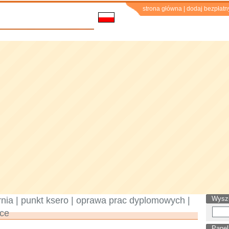
strona główna
|
dodaj bezpłatn
Wysz
nia | punkt ksero | oprawa prac dyplomowych |
ice
Panel