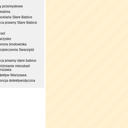
try przemysłowe
wialnia
celaria Stare Babice
dca prawny Stare Babice
esel
arżysko
hrona środowiska
ezpieczenia Swarzędz
dca prawny stare babice
różnianie mieszkań
rszawa
tektyw Warszawa
encja detektywistyczna