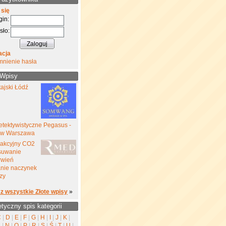
 się
gin:
sło:
acja
mnienie hasła
 Wpisy
ajski Łódź
etektywistyczne Pegasus -
yw Warszawa
rakcyjny CO2
suwanie
rwień
nie naczynek
zy
z wszystkie Złote wpisy
»
etyczny spis kategorii
C
|
D
|
E
|
F
|
G
|
H
|
I
|
J
|
K
|
M
|
N
|
O
|
P
|
R
|
S
|
Ś
|
T
|
U
|