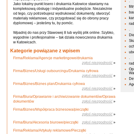
.
Jako lokalny punkt ksero i drukarnia Katowice stawiamy na
fil
kompleksową obsługę i indywidualne podejście. Niezależnie
ba
od tego, czy potrzebujesz wydrukować dokumenty, stworzyć
kan
materiały reklamowe, czy przygotować się do obrony pracy
dyplomowej – jesteśmy tu, by pomóc.
ra
.
Wpadnij do nas przy Stawowej 8 lub wyślij plik online. Szybko,
Di
wygodnie i profesjonalnie – tak działa nowoczesna drukarnia
Sk
w Katowicach.
oc
Kategorie powiązane z wpisem
ub
.
Firma/Reklama/Agencje marketingowe/drukarnia
zgłoś niezgodność
»
ra
Op
Firma/Biznes/Usługi outsourcingu/Drukarnia cyfrowa
Wa
zgłoś niezgodność
»
De
Firma/Biznes/Biznes plan/Drukarnia cyfrowa
Ag
zgłoś niezgodność
»
Firma/Biura/Oprawianie i archiwizowanie dokumentów/Oprawa
dokumentów
zgłoś niezgodność
»
Firma/Biznes/Współpraca biznesowa/pieczątki
zgłoś niezgodność
»
Firma/Biura/Akcesoria biurowe/pieczątki
zgłoś niezgodność
»
Firma/Reklama/Artykuły reklamowe/Pieczątki