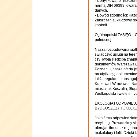
- Certyfikowane niszczen
normą DIN 66399, gwaran
danych.
- Dowód zgodności: Każdy 
Zniszczenia, kluczowy d
kontroli.
Ogólnopolski ZASIĘG – 
północnej.
Nasza rozbudowana siatk
świadczyć usługi na teren
czy Twoja siedziba znajdu
dokumentów Warszawa), c
Poznaniu, nasza oferta je
na utylizację dokumentac
także regularnie obsługu
Krakowa i Wrocławia. Nas
miasta jak Koszalin, Słup
Wielkopolski i wiele inny
EKOLOGIA I ODPOWIED
BYDGOSZCZY I OKOLI
Jako firma odpowiedzial
recykling. Prowadzimy s
oferując firmom z regio
makulatury i folii. Dzięki