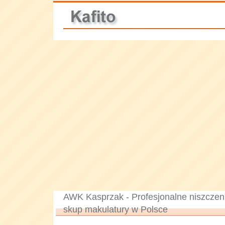
AWK Kasprzak - Profesjonalne niszcz
skup makulatury w Polsce