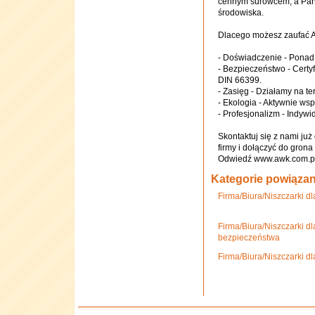
cennym surowcem, a Pańs
środowiska.
Dlacego możesz zaufać 
- Doświadczenie - Ponad 
- Bezpieczeństwo - Cert
DIN 66399.
- Zasięg - Działamy na te
- Ekologia - Aktywnie wsp
- Profesjonalizm - Indyw
Skontaktuj się z nami już
firmy i dołączyć do gron
Odwiedź www.awk.com.pl 
Kategorie powiąza
Firma/Biura/Niszczarki d
Firma/Biura/Niszczarki d
bezpieczeństwa
Firma/Biura/Niszczarki d