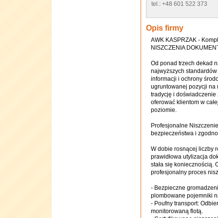
tel.: +48 601 522 373
Opis firmy
AWK KASPRZAK - Komple
NISZCZENIA DOKUMENTÓ
Od ponad trzech dekad 
najwyższych standardów 
informacji i ochrony środ
ugruntowanej pozycji na 
tradycję i doświadczenie
oferować klientom w całe
poziomie.
Profesjonalne Niszczeni
bezpieczeństwa i zgodno
W dobie rosnącej liczby 
prawidłowa utylizacja dok
stała się koniecznością.
profesjonalny proces nis
- Bezpieczne gromadzeni
plombowane pojemniki n
- Poufny transport: Odbi
monitorowaną flotą.