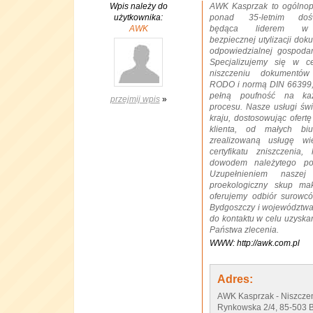
Wpis należy do
AWK Kasprzak to ogólnopo
użytkownika:
ponad 35-letnim dośw
AWK
będąca liderem w d
bezpiecznej utylizacji dok
odpowiedzialnej gospodar
Specjalizujemy się w ce
niszczeniu dokumentó
RODO i normą DIN 66399,
pełną poufność na ka
przejmij wpis
»
procesu. Nasze usługi św
kraju, dostosowując ofert
klienta, od małych bi
zrealizowaną usługę wi
certyfikatu zniszczenia
dowodem należytego po
Uzupełnieniem naszej 
proekologiczny skup mak
oferujemy odbiór surowc
Bydgoszczy i województw
do kontaktu w celu uzyska
Państwa zlecenia.
WWW: http://awk.com.pl
Adres:
AWK Kasprzak - Niszcze
Rynkowska 2/4, 85-503 