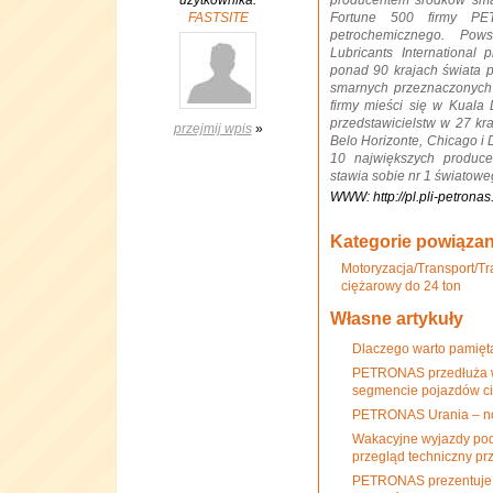
użytkownika:
producentem środków smar
FASTSITE
Fortune 500 firmy PET
petrochemicznego. P
Lubricants Internationa
ponad 90 krajach świata 
smarnych przeznaczonych 
firmy mieści się w Kuala
przedstawicielstw w 27 kra
przejmij wpis
»
Belo Horizonte, Chicago i 
10 największych produc
stawia sobie nr 1 światowe
WWW: http://pl.pli-petrona
Kategorie powiąza
Motoryzacja/Transport/Tr
ciężarowy do 24 ton
Własne artykuły
Dlaczego warto pamięt
PETRONAS przedłuża w
segmencie pojazdów c
PETRONAS Urania – no
Wakacyjne wyjazdy pod 
przegląd techniczny pr
PETRONAS prezentuje o