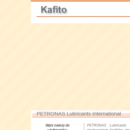
PETRONAS Lubricants International
Wpis należy do
PETRONAS Lubricants In