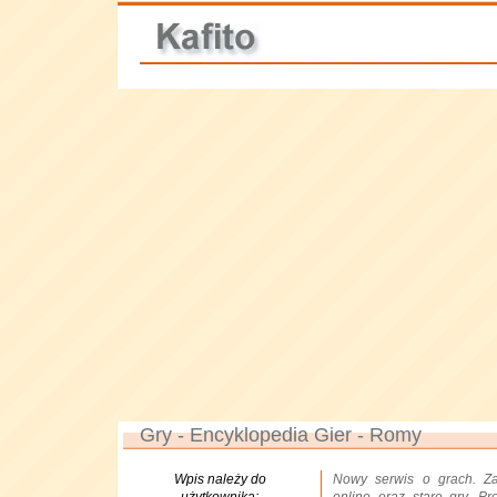
Gry - Encyklopedia Gier - Romy
Wpis należy do
Nowy serwis o grach. Za