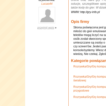
użytkownika:
online oraz stare gry. Pr
Lucas44
solucje, szczegółowe opisy
także kody do gier. W dzia
WWW: http://gry-info.pl
Opis firmy
Strona poświęcona jest 
przejmij wpis
»
miłości do gier emulowany
tekstów mogą liczyć na s
osób został stworzony sp
umieszczane są osoby o n
czy screen'ów. Jesteś pa
konsole/systemy. Wiesz du
wiedzą. Nie czekaj. Zgłoś 
Kategorie powiąza
Rozrywka/Gry/Gry kompu
Rozrywka/Gry/Gry komput
światowej
Rozrywka/Gry/Gry kompu
przygodowe
Rozrywka/Gry/Gry kompu