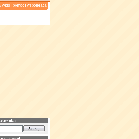
y wpis
|
pomoc
|
współpraca
ukiwarka
 użytkownika