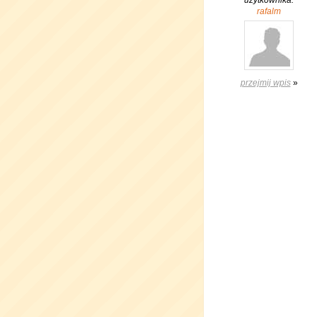
użytkownika:
rafalm
przejmij wpis
»