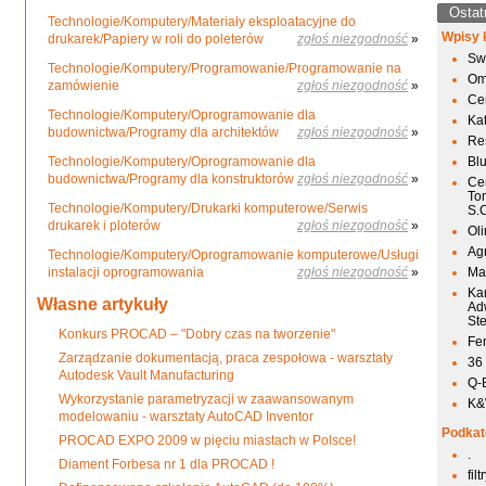
Ostat
Technologie/Komputery/Materiały eksploatacyjne do
Wpisy 
drukarek/Papiery w roli do poleterów
zgłoś niezgodność
»
Sw
Technologie/Komputery/Programowanie/Programowanie na
Om
zamówienie
zgłoś niezgodność
»
Ce
Technologie/Komputery/Oprogramowanie dla
Ka
budownictwa/Programy dla architektów
zgłoś niezgodność
»
Res
Technologie/Komputery/Oprogramowanie dla
Bl
budownictwa/Programy dla konstruktorów
zgłoś niezgodność
»
Ce
To
Technologie/Komputery/Drukarki komputerowe/Serwis
S.
drukarek i ploterów
zgłoś niezgodność
»
Ol
Agr
Technologie/Komputery/Oprogramowanie komputerowe/Usługi
instalacji oprogramowania
zgłoś niezgodność
»
Mai
Ka
Własne artykuły
Ad
St
Konkurs PROCAD – "Dobry czas na tworzenie"
Fen
Zarządzanie dokumentacją, praca zespołowa - warsztaty
36
Autodesk Vault Manufacturing
Q-
Wykorzystanie parametryzacji w zaawansowanym
K&W
modelowaniu - warsztaty AutoCAD Inventor
Podkat
PROCAD EXPO 2009 w pięciu miastach w Polsce!
.
Diament Forbesa nr 1 dla PROCAD !
fil