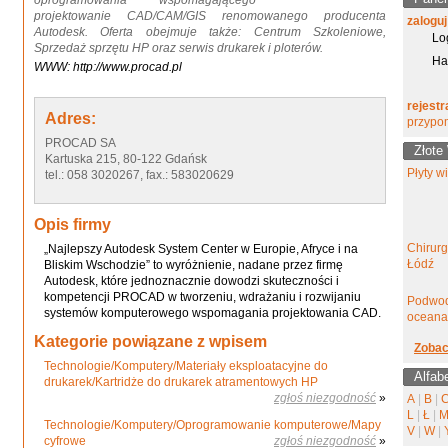
oprogramowania wspomagającego
projektowanie CAD/CAM/GIS renomowanego producenta
zaloguj
Autodesk. Oferta obejmuje także: Centrum Szkoleniowe,
Lo
Sprzedaż sprzętu HP oraz serwis drukarek i ploterów.
Ha
WWW: http://www.procad.pl
rejestr
Adres:
przypo
PROCAD SA
Złote
Kartuska 215, 80-122 Gdańsk
Płyty w
tel.: 058 3020267, fax.: 583020629
Opis firmy
Chirur
„Najlepszy Autodesk System Center w Europie, Afryce i na
Łódź
Bliskim Wschodzie” to wyróżnienie, nadane przez firmę
Autodesk, które jednoznacznie dowodzi skuteczności i
kompetencji PROCAD w tworzeniu, wdrażaniu i rozwijaniu
Podwod
systemów komputerowego wspomagania projektowania CAD.
oceana
Kategorie powiązane z wpisem
Zobac
Technologie/Komputery/Materiały eksploatacyjne do
Alfab
drukarek/Kartridże do drukarek atramentowych HP
zgłoś niezgodność
»
A
|
B
|
L
|
Ł
|
Technologie/Komputery/Oprogramowanie komputerowe/Mapy
V
|
W
|
cyfrowe
zgłoś niezgodność
»