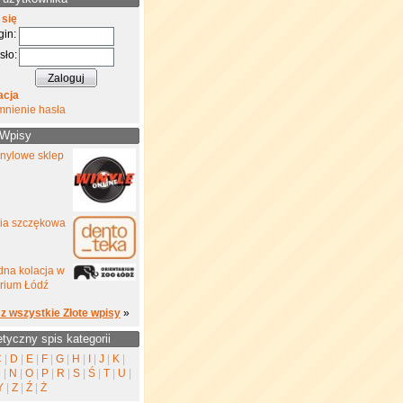
 się
gin:
sło:
acja
mnienie hasła
 Wpisy
inylowe sklep
gia szczękowa
na kolacja w
rium Łódź
z wszystkie Złote wpisy
»
etyczny spis kategorii
C
|
D
|
E
|
F
|
G
|
H
|
I
|
J
|
K
|
M
|
N
|
O
|
P
|
R
|
S
|
Ś
|
T
|
U
|
Y
|
Z
|
Ź
|
Ż