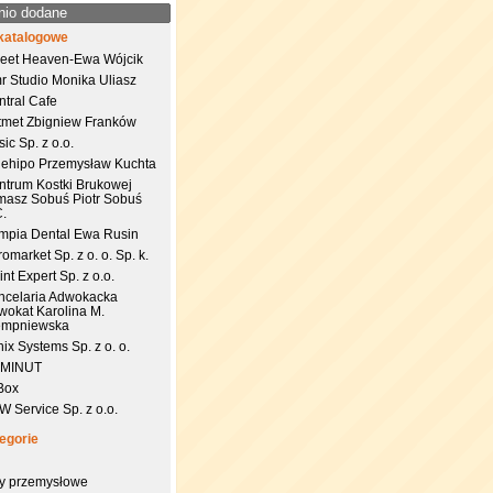
nio dodane
katalogowe
eet Heaven-Ewa Wójcik
r Studio Monika Uliasz
ntral Cafe
tmet Zbigniew Franków
ic Sp. z o.o.
uehipo Przemysław Kuchta
ntrum Kostki Brukowej
masz Sobuś Piotr Sobuś
C.
impia Dental Ewa Rusin
omarket Sp. z o. o. Sp. k.
nt Expert Sp. z o.o.
ncelaria Adwokacka
wokat Karolina M.
empniewska
ix Systems Sp. z o. o.
 MINUT
Box
 Service Sp. z o.o.
egorie
try przemysłowe