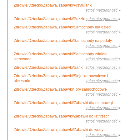
Zdrowie/Dziecko/Zabawa, zabawki/Przytulanki
zgłoś niezgodność
»
Zdrowie/Dziecko/Zabawa, zabawki/Puzzle
zgłoś niezgodność
»
Zdrowie/Dziecko/Zabawa, zabawki/Samochody dla dzieci
zgłoś niezgodność
»
Zdrowie/Dziecko/Zabawa, zabawki/Samochody na pedały
zgłoś niezgodność
»
Zdrowie/Dziecko/Zabawa, zabawki/Samochody zdalnie
sterowane
zgłoś niezgodność
»
Zdrowie/Dziecko/Zabawa, zabawki/Sanki
zgłoś niezgodność
»
Zdrowie/Dziecko/Zabawa, zabawki/Stoje karnawałowe i
akcesoria
zgłoś niezgodność
»
Zdrowie/Dziecko/Zabawa, zabawki/Tory samochodowe
zgłoś niezgodność
»
Zdrowie/Dziecko/Zabawa, zabawki/Zabawki dla niemowląt
zgłoś niezgodność
»
Zdrowie/Dziecko/Zabawa, zabawki/Zabawki do lat trzech
zgłoś niezgodność
»
Zdrowie/Dziecko/Zabawa, zabawki/Zabawki do wody
zgłoś niezgodność
»