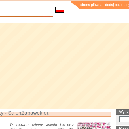
strona główna
|
dodaj bezpłatn
Wysz
ty - SalonZabawek.eu
W naszym sklepie znajdą Państwo
Panel