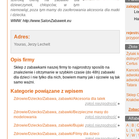
szeroką ofertę na zabawki dla
dziewczynek, chłopców, w tym
zaloguj
niemowląt, poza tym mamy do zaoferowania akcesoria dla matki
Lo
i dziecka.
Ha
WWW: http://www.SalonZabawek.eu
rejestr
Adres:
przypo
Youras, Jerzy Lechelt
Złote
Żylaki 
dolnyc
Opis firmy
Certus
Sklep z zabawkami naszej firmy to najprostrzy sposób na
Kancel
znalezienie i otrzymanie w szybkim czasie (do 48h) zabawki
adwoka
dla dzieci i nie tylko dla nich, bowiem mamy jak i ojcowie są tak
adwokat
samo ważni.
Tatara
Kategorie powiązane z wpisem
Sklep 
Zdrowie/Dziecko/Zabawa, zabawki/Akcesoria dla lalek
Kraków
zgłoś niezgodność
»
Zobac
Zdrowie/Dziecko/Zabawa, zabawki/Bezpieczne masy do
modelowania
zgłoś niezgodność
»
Alfab
Zdrowie/Dziecko/Zabawa, zabawki/Bujaki
zgłoś niezgodność
»
A
|
B
|
L
|
Ł
|
Zdrowie/Dziecko/Zabawa, zabawki/Filmy dla dzieci
V
|
W
|
zgłoś niezgodność
»