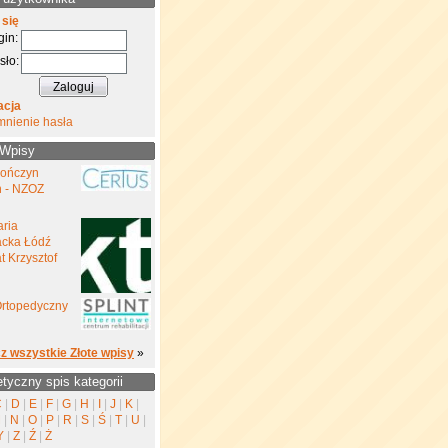
 się
gin:
sło:
acja
mnienie hasła
 Wpisy
kończyn
h - NZOZ
aria
cka Łódź
 Krzysztof
Ortopedyczny
z wszystkie Złote wpisy
»
etyczny spis kategorii
C
|
D
|
E
|
F
|
G
|
H
|
I
|
J
|
K
|
M
|
N
|
O
|
P
|
R
|
S
|
Ś
|
T
|
U
|
Y
|
Z
|
Ź
|
Ż