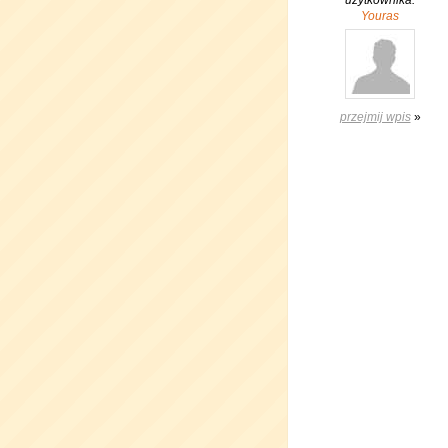
użytkownika:
Youras
przejmij wpis
»