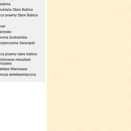
wialnia
celaria Stare Babice
dca prawny Stare Babice
esel
arżysko
hrona środowiska
ezpieczenia Swarzędz
dca prawny stare babice
różnianie mieszkań
rszawa
tektyw Warszawa
encja detektywistyczna