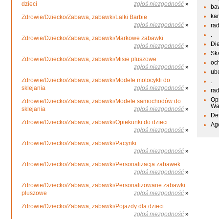
dzieci
zgłoś niezgodność
»
ba
kan
Zdrowie/Dziecko/Zabawa, zabawki/Lalki Barbie
zgłoś niezgodność
»
ra
.
Zdrowie/Dziecko/Zabawa, zabawki/Markowe zabawki
Di
zgłoś niezgodność
»
Sk
Zdrowie/Dziecko/Zabawa, zabawki/Misie pluszowe
oc
zgłoś niezgodność
»
ub
Zdrowie/Dziecko/Zabawa, zabawki/Modele motocykli do
.
sklejania
zgłoś niezgodność
»
ra
Op
Zdrowie/Dziecko/Zabawa, zabawki/Modele samochodów do
Wa
sklejania
zgłoś niezgodność
»
De
Zdrowie/Dziecko/Zabawa, zabawki/Opiekunki do dzieci
Ag
zgłoś niezgodność
»
Zdrowie/Dziecko/Zabawa, zabawki/Pacynki
zgłoś niezgodność
»
Zdrowie/Dziecko/Zabawa, zabawki/Personalizacja zabawek
zgłoś niezgodność
»
Zdrowie/Dziecko/Zabawa, zabawki/Personalizowane zabawki
pluszowe
zgłoś niezgodność
»
Zdrowie/Dziecko/Zabawa, zabawki/Pojazdy dla dzieci
zgłoś niezgodność
»