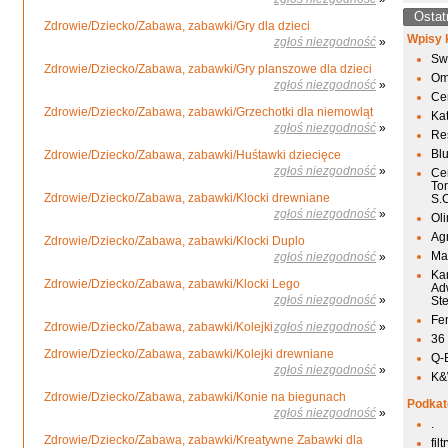
Ostat
Zdrowie/Dziecko/Zabawa, zabawki/Gry dla dzieci
Wpisy 
zgłoś niezgodność
»
Sw
Zdrowie/Dziecko/Zabawa, zabawki/Gry planszowe dla dzieci
Om
zgłoś niezgodność
»
Ce
Zdrowie/Dziecko/Zabawa, zabawki/Grzechotki dla niemowląt
Ka
zgłoś niezgodność
»
Res
Bl
Zdrowie/Dziecko/Zabawa, zabawki/Huśtawki dziecięce
zgłoś niezgodność
»
Ce
To
Zdrowie/Dziecko/Zabawa, zabawki/Klocki drewniane
S.
zgłoś niezgodność
»
Ol
Agr
Zdrowie/Dziecko/Zabawa, zabawki/Klocki Duplo
Mai
zgłoś niezgodność
»
Ka
Zdrowie/Dziecko/Zabawa, zabawki/Klocki Lego
Ad
zgłoś niezgodność
»
St
Fen
Zdrowie/Dziecko/Zabawa, zabawki/Kolejki
zgłoś niezgodność
»
36
Zdrowie/Dziecko/Zabawa, zabawki/Kolejki drewniane
Q-
zgłoś niezgodność
»
K&W
Zdrowie/Dziecko/Zabawa, zabawki/Konie na biegunach
Podkat
zgłoś niezgodność
»
.
Zdrowie/Dziecko/Zabawa, zabawki/Kreatywne Zabawki dla
fil