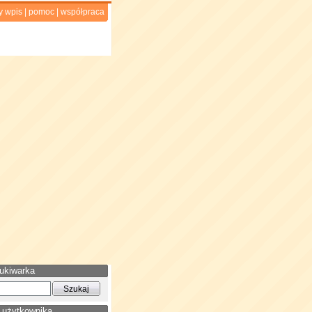
y wpis
|
pomoc
|
współpraca
ukiwarka
 użytkownika