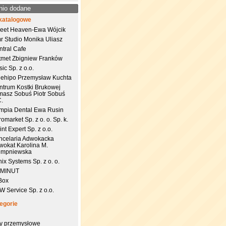
nio dodane
katalogowe
eet Heaven-Ewa Wójcik
r Studio Monika Uliasz
ntral Cafe
tmet Zbigniew Franków
ic Sp. z o.o.
uehipo Przemysław Kuchta
ntrum Kostki Brukowej
masz Sobuś Piotr Sobuś
C.
impia Dental Ewa Rusin
omarket Sp. z o. o. Sp. k.
nt Expert Sp. z o.o.
ncelaria Adwokacka
wokat Karolina M.
empniewska
ix Systems Sp. z o. o.
 MINUT
Box
 Service Sp. z o.o.
egorie
try przemysłowe