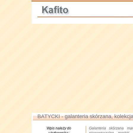
BATYCKI - galanteria skórzana, kolekcj
Wpis należy do
Galanteria skórzana ma