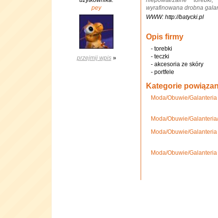
użytkownika:
niepowtarzalne torebki,
pey
wyrafinowana drobna galan
WWW: http://batycki.pl
Opis firmy
- torebki
- teczki
przejmij wpis
»
- akcesoria ze skóry
- portfele
Kategorie powiąza
Moda/Obuwie/Galanteria
Moda/Obuwie/Galanteria/
Moda/Obuwie/Galanteria 
Moda/Obuwie/Galanteria 