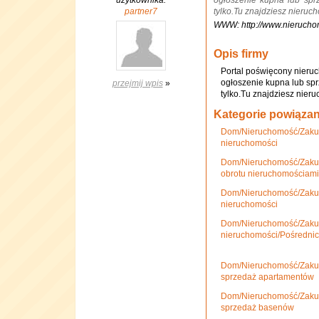
użytkownika:
ogłoszenie kupna lub sprz
partner7
tylko.Tu znajdziesz nieruc
WWW: http://www.nierucho
Opis firmy
Portal poświęcony nieru
ogłoszenie kupna lub spr
przejmij wpis
»
tylko.Tu znajdziesz nier
Kategorie powiąza
Dom/Nieruchomość/Zakup
nieruchomości
Dom/Nieruchomość/Zakup
obrotu nieruchomościami
Dom/Nieruchomość/Zakup
nieruchomości
Dom/Nieruchomość/Zakup
nieruchomości/Pośrednic
Dom/Nieruchomość/Zakup
sprzedaż apartamentów
Dom/Nieruchomość/Zakup
sprzedaż basenów