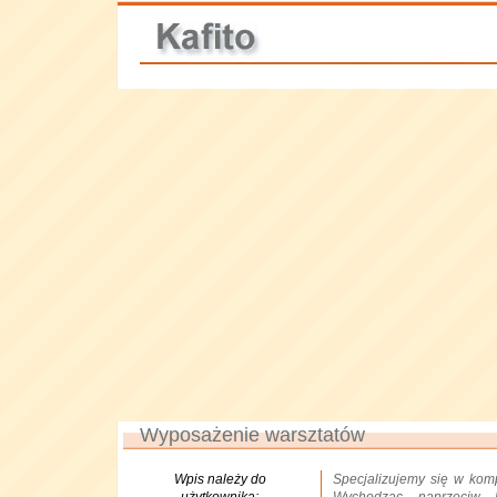
Wyposażenie warsztatów
Wpis należy do
Specjalizujemy się w ko