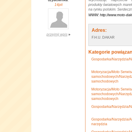
użytkownika:
Wychodząc naprzeciw P
14pit
produkty światowych marek,
na rynku polskim. Serdecz
WWW: http://www.moto-dak
Adres:
przejmij wpis
»
F.H.U. DAKAR
Kategorie powiąza
Gospodarka/Narzędzia/N
Motoryzacja/Moto Serwi
samochodowych/Narzędz
samochodowych
Motoryzacja/Moto Serwi
samochodowych/Narzędzi
samochodowych
Gospodarka/Narzędzia/N
Gospodarka/Narzędzia/Ak
narzędzia