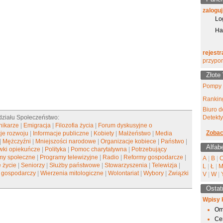
zaloguj
h
Lo
Ha
rejestr
przypo
Złote
Pompy 
Ranking
Biuro d
 działu Społeczeństwo:
Detekt
nikarze
|
Emigracja
|
Filozofia życia
|
Forum dyskusyjne o
Zobac
je rozwoju
|
Informacje publiczne
|
Kobiety
|
Małżeństwo
|
Media
|
Mężczyźni
|
Mniejszości narodowe
|
Organizacje kobiece
|
Państwo
|
Alfab
wki opiekuńcze
|
Polityka
|
Pomoc charytatywna
|
Potrzebujący
my społeczne
|
Programy telewizyjne
|
Radio
|
Reformy gospodarcze
|
A
|
B
|
e życie
|
Seniorzy
|
Służby państwowe
|
Stowarzyszenia
|
Telewizja
|
L
|
Ł
|
j gospodarczy
|
Wierzenia mitologiczne
|
Wolontariat
|
Wybory
|
Związki
V
|
W
|
Ostat
Wpisy 
Om
Ce