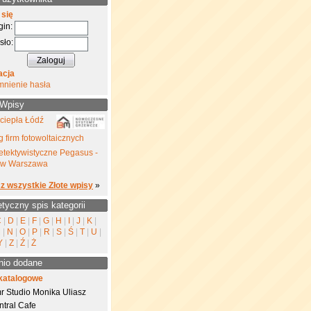
 się
gin:
sło:
acja
mnienie hasła
 Wpisy
ciepła Łódź
 firm fotowoltaicznych
etektywistyczne Pegasus -
yw Warszawa
z wszystkie Złote wpisy
»
etyczny spis kategorii
C
|
D
|
E
|
F
|
G
|
H
|
I
|
J
|
K
|
M
|
N
|
O
|
P
|
R
|
S
|
Ś
|
T
|
U
|
Y
|
Z
|
Ź
|
Ż
nio dodane
katalogowe
r Studio Monika Uliasz
ntral Cafe