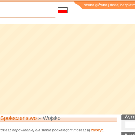
strona główna
|
dodaj bezpłatn
Wysz
»
Społeczeństwo
» Wojsko
najdziesz odpowiedniej dla siebie podkategorii możesz ją
założyć
.
Panel