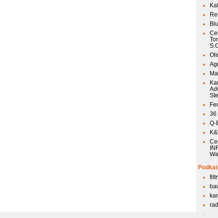
Ka
Res
Bl
Ce
To
S.
Ol
Agr
Mai
Ka
Ad
St
Fen
36
Q-
K&W
Ce
IN
Wa
Podkat
fil
ba
kan
ra
.