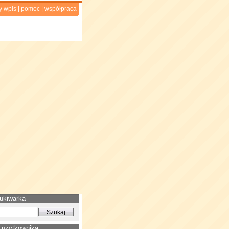
y wpis
|
pomoc
|
współpraca
ukiwarka
 użytkownika