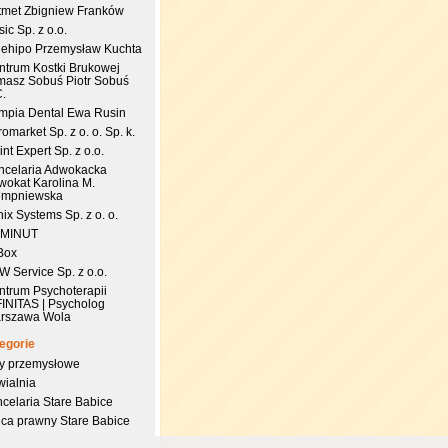
tmet Zbigniew Franków
ic Sp. z o.o.
uehipo Przemysław Kuchta
ntrum Kostki Brukowej
masz Sobuś Piotr Sobuś
C.
impia Dental Ewa Rusin
omarket Sp. z o. o. Sp. k.
nt Expert Sp. z o.o.
ncelaria Adwokacka
wokat Karolina M.
empniewska
ix Systems Sp. z o. o.
 MINUT
Box
 Service Sp. z o.o.
ntrum Psychoterapii
FINITAS | Psycholog
rszawa Wola
egorie
try przemysłowe
wialnia
celaria Stare Babice
dca prawny Stare Babice