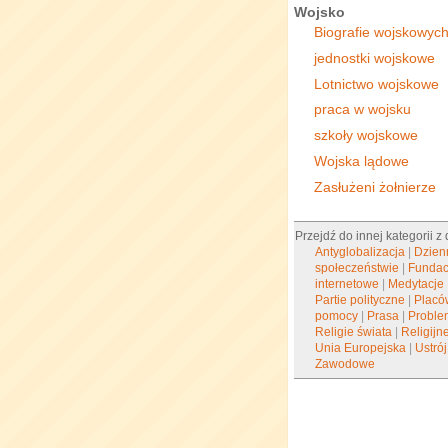
Wojsko
Biografie wojskowyc
jednostki wojskowe
Lotnictwo wojskowe
praca w wojsku
szkoły wojskowe
Wojska lądowe
Zasłużeni żołnierze
Przejdź do innej kategorii z
Antyglobalizacja
|
Dzien
społeczeństwie
|
Fundac
internetowe
|
Medytacje
Partie polityczne
|
Placó
pomocy
|
Prasa
|
Proble
Religie świata
|
Religijn
Unia Europejska
|
Ustró
Zawodowe