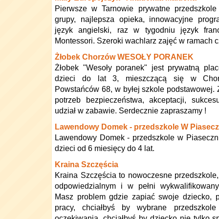
Pierwsze w Tarnowie prywatne przedszkole
grupy, najlepsza opieka, innowacyjne progr
język angielski, raz w tygodniu język fran
Montessori. Szeroki wachlarz zajęć w ramach 
Żłobek Chorzów WESOŁY PORANEK
Żłobek "Wesoły poranek" jest prywatną plac
dzieci do lat 3, mieszczącą się w Chor
Powstańców 68, w byłej szkole podstawowej.
potrzeb bezpieczeństwa, akceptacji, sukcesu,
udział w zabawie. Serdecznie zapraszamy !
Lawendowy Domek - przedszkole W Piasecz
Lawendowy Domek - przedszkole w Piasecznie
dzieci od 6 miesięcy do 4 lat.
Kraina Szczęścia
Kraina Szczęścia to nowoczesne przedszkole,
odpowiedzialnym i w pełni wykwalifikowa
Masz problem gdzie zapiać swoje dziecko, 
pracy, chciałbyś by wybrane przedszkole
oczekiwania, chciałbyś by dziecko nie tylko 