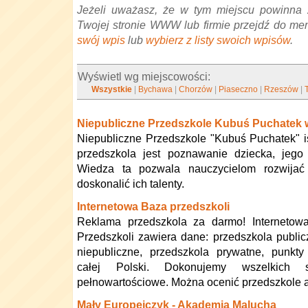
Jeżeli uważasz, że w tym miejscu powinna 
Twojej stronie WWW lub firmie przejdź do me
swój wpis
lub
wybierz z listy swoich wpisów
.
Wyświetl wg miejscowości:
Wszystkie
|
Bychawa
|
Chorzów
|
Piaseczno
|
Rzeszów
|
Niepubliczne Przedszkole Kubuś Puchatek 
Niepubliczne Przedszkole "Kubuś Puchatek" i
przedszkola jest poznawanie dziecka, jego 
Wiedza ta pozwala nauczycielom rozwijać
doskonalić ich talenty.
Internetowa Baza przedszkoli
Reklama przedszkola za darmo! Internetow
Przedszkoli zawiera dane: przedszkola public
niepubliczne, przedszkola prywatne, punkty
całej Polski. Dokonujemy wszelkich
pełnowartościowe. Można ocenić przedszkole a
Mały Europejczyk - Akademia Malucha