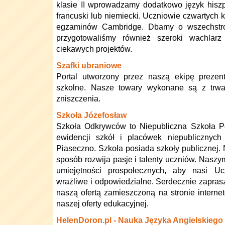
klasie II wprowadzamy dodatkowo język hiszp
francuski lub niemiecki. Uczniowie czwartych 
egzaminów Cambridge. Dbamy o wszechstron
przygotowaliśmy również szeroki wachlarz
ciekawych projektów.
Szafki ubraniowe
Portal utworzony przez naszą ekipę prezent
szkolne. Nasze towary wykonane są z trw
zniszczenia.
Szkoła Józefosław
Szkoła Odkrywców to Niepubliczna Szkoła P
ewidencji szkół i placówek niepublicznyc
Piaseczno. Szkoła posiada szkoły publicznej
sposób rozwija pasje i talenty uczniów. Naszym
umiejętności prospołecznych, aby nasi U
wrażliwe i odpowiedzialne. Serdecznie zapras
naszą ofertą zamieszczoną na stronie interne
naszej oferty edukacyjnej.
HelenDoron.pl - Nauka Języka Angielskiego 