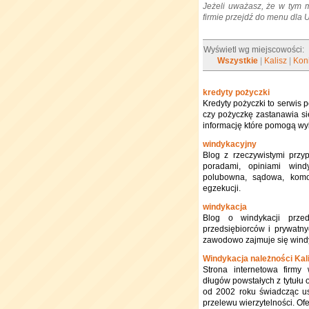
Jeżeli uważasz, że w tym 
firmie przejdź do menu dla
Wyświetl wg miejscowości:
Wszystkie
|
Kalisz
|
Kon
kredyty pożyczki
Kredyty pożyczki to serwis 
czy pożyczkę zastanawia się
informację które pomogą wy
windykacyjny
Blog z rzeczywistymi przy
poradami, opiniami wind
polubowna, sądowa, komo
egzekucji.
windykacja
Blog o windykacji prze
przedsiębiorców i prywatnyc
zawodowo zajmuje się wind
Windykacja należności Kal
Strona internetowa firmy 
długów powstałych z tytułu 
od 2002 roku świadcząc u
przelewu wierzytelności. Of