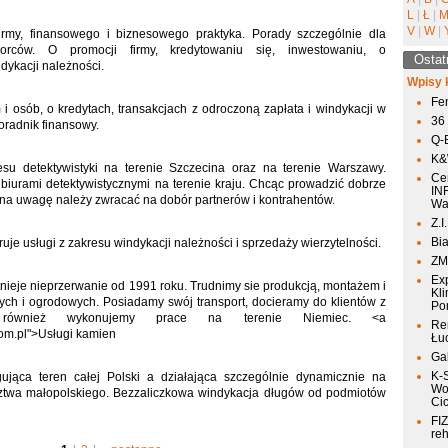
L
|
Ł
|
V
|
W
|
 firmy, finansowego i biznesowego praktyka. Porady szczególnie dla
biorców. O promocji firmy, kredytowaniu się, inwestowaniu, o
Ostat
dykacji należności.
Wpisy 
Fen
 i osób, o kredytach, transakcjach z odroczoną zapłata i windykacji w
36
oradnik finansowy.
Q-
K&W
su detektywistyki na terenie Szczecina oraz na terenie Warszawy.
Ce
iurami detektywistycznymi na terenie kraju. Chcąc prowadzić dobrze
IN
lna uwagę należy zwracać na dobór partnerów i kontrahentów.
Wa
Z.I
Bia
uje usługi z zakresu windykacji należności i sprzedaży wierzytelności.
ZM
Ex
nieje nieprzerwanie od 1991 roku. Trudnimy sie produkcją, montażem i
Kli
h i ogrodowych. Posiadamy swój transport, docieramy do klientów z
Po
również wykonujemy prace na terenie Niemiec. <a
Re
com.pl">Usługi kamien
Łu
Ga
K-
ująca teren całej Polski a działająca szczególnie dynamicznie na
Wo
ztwa małopolskiego. Bezzaliczkowa windykacja długów od podmiotów
Ci
FIZ
reh