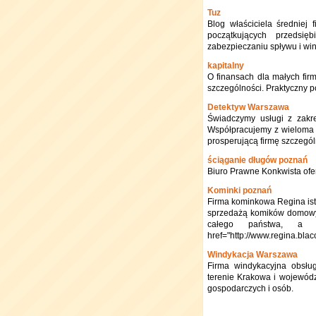
Tuz
Blog właściciela średniej
początkujących przedsię
zabezpieczaniu spływu i win
kapitalny
O finansach dla małych firm
szczególności. Praktyczny p
Detektyw Warszawa
Świadczymy usługi z zakre
Współpracujemy z wieloma b
prosperującą firmę szczegó
ściąganie długów poznań
Biuro Prawne Konkwista ofer
Kominki poznań
Firma kominkowa Regina ist
sprzedażą komików domowyc
całego państwa, a 
href="http://www.regina.bla
Windykacja Warszawa
Firma windykacyjna obsług
terenie Krakowa i wojewód
gospodarczych i osób.