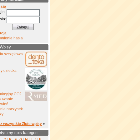
 się
gin:
sło:
acja
mnienie hasła
 Wpisy
gia szczękowa
ny dziecka
rakcyjny CO2
suwanie
rwień
nie naczynek
zy
z wszystkie Złote wpisy
»
etyczny spis kategorii
C
|
D
|
E
|
F
|
G
|
H
|
I
|
J
|
K
|