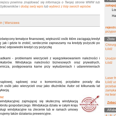
miejscu powinna znajdować się informacja o Twojej stronie WWW lub
zaloguj
 Użytkowników i
dodaj swój wpis
lub
wybierz z listy swoich wpisów
.
Lo
Ha
in
|
Warszawa
rejestr
przypo
poświęcony tematyce finansowej, większość osób które zaciągają kredyt
Złote
 jak i gdzie to zrobić, serdecznie zapraszamy na kredyty pożyczki po
Chirur
brać odpowiedni kredyt czy pożyczkę
Łódź
padkami - problemami wierzycieli z wyegzekwowaniem należności i
Urodzi
ykatorów. Windykacja należności biznesowych oraz prywatnych,
Łódź
rnicza, postępowania karne przy wyłudzeniach i udaremnieniach
Laser f
dsądowej, sądowej oraz o komorniczej. przydatne porady dla
Łódź u
h osób jako wierzycieli oraz jako dłużników. Autor od kilkunastu lat
przeba
ykacją.
zamyka
na twar
isz
windykacyjnej zajmującej się skuteczną windykacją
Zobac
obrotu gospodarczego. Windykacja działa w całym kraju
sługi windykacyjne na zlecenie lub w ramach umowy
Alfab
erujemy także działania prewencyjne.
A
|
B
|