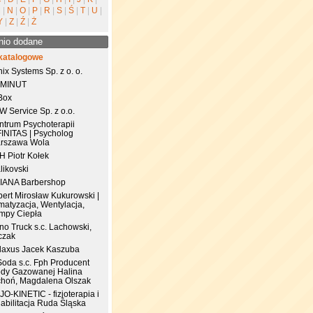
M
|
N
|
O
|
P
|
R
|
S
|
Ś
|
T
|
U
|
Y
|
Z
|
Ź
|
Ż
nio dodane
katalogowe
ix Systems Sp. z o. o.
 MINUT
Box
 Service Sp. z o.o.
ntrum Psychoterapii
FINITAS | Psycholog
rszawa Wola
.H Piotr Kołek
likovski
IANA Barbershop
pert Mirosław Kukurowski |
matyzacja, Wentylacja,
mpy Ciepła
no Truck s.c. Lachowski,
czak
laxus Jacek Kaszuba
Soda s.c. Fph Producent
dy Gazowanej Halina
choń, Magdalena Olszak
JO-KINETIC - fizjoterapia i
abilitacja Ruda Śląska