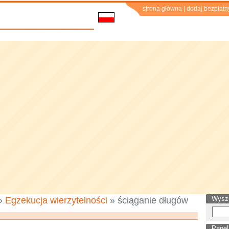
strona główna
|
dodaj bezpłatn
Wysz
»
Egzekucja wierzytelności
» ściąganie długów
Panel