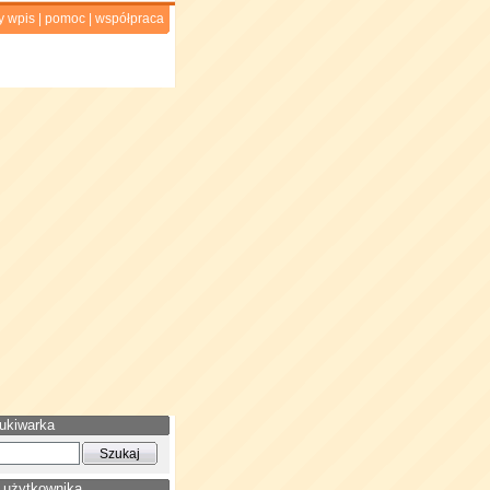
y wpis
|
pomoc
|
współpraca
ukiwarka
 użytkownika