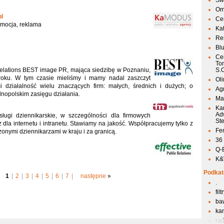
Sw
Om
l
Ce
romocja, reklama
Ka
Res
Bl
Ce
To
elations BEST image PR, mająca siedzibę w Poznaniu,
S.
roku. W tym czasie mieliśmy i mamy nadal zaszczyt
Ol
 działalność wielu znaczących firm: małych, średnich i dużych; o
Agr
lnopolskim zasięgu działania.
Mai
Ka
Ad
sługi dziennikarskie, w szczególności dla firmowych
St
la internetu i intranetu. Stawiamy na jakość. Współpracujemy tylko z
Fen
zonymi dziennikarzami w kraju i za granicą.
36
Q-
K&W
Podkat
1
|
2
|
3
|
4
|
5
|
6
|
7
|
następne
»
.
fil
ba
kan
ra