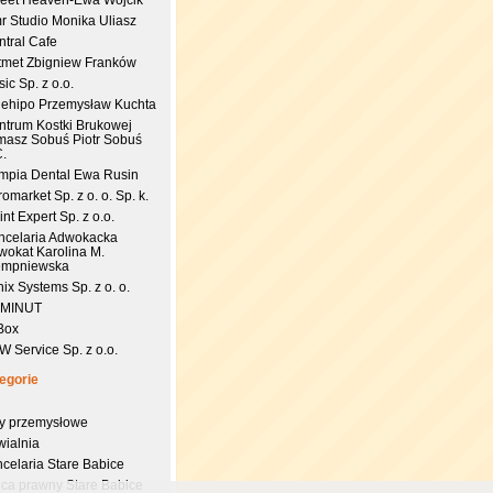
eet Heaven-Ewa Wójcik
r Studio Monika Uliasz
ntral Cafe
tmet Zbigniew Franków
ic Sp. z o.o.
uehipo Przemysław Kuchta
ntrum Kostki Brukowej
masz Sobuś Piotr Sobuś
C.
impia Dental Ewa Rusin
omarket Sp. z o. o. Sp. k.
nt Expert Sp. z o.o.
ncelaria Adwokacka
wokat Karolina M.
empniewska
ix Systems Sp. z o. o.
 MINUT
Box
 Service Sp. z o.o.
egorie
try przemysłowe
wialnia
celaria Stare Babice
dca prawny Stare Babice