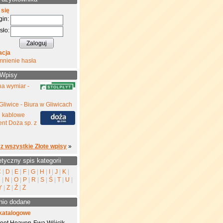
 się
gin:
sło:
acja
mnienie hasła
 Wpisy
na wymiar -
Gliwice - Biura w Gliwicach
e kablowe
nt Doża sp. z
z wszystkie Złote wpisy
»
etyczny spis kategorii
C
|
D
|
E
|
F
|
G
|
H
|
I
|
J
|
K
|
M
|
N
|
O
|
P
|
R
|
S
|
Ś
|
T
|
U
|
Y
|
Z
|
Ź
|
Ż
nio dodane
katalogowe