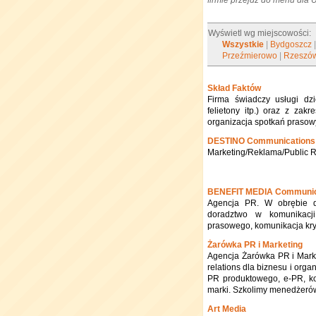
firmie przejdź do menu dla
Wyświetl wg miejscowości:
Wszystkie
|
Bydgoszcz
Przeźmierowo
|
Rzeszó
Skład Faktów
Firma świadczy usługi dzie
felietony itp.) oraz z za
organizacja spotkań prasow
DESTINO Communications
Marketing/Reklama/Public R
BENEFIT MEDIA Communic
Agencja PR. W obrębie dzi
doradztwo w komunikacji
prasowego, komunikacja kry
Żarówka PR i Marketing
Agencja Żarówka PR i Marke
relations dla biznesu i orga
PR produktowego, e-PR, ko
marki. Szkolimy menedżeró
Art Media