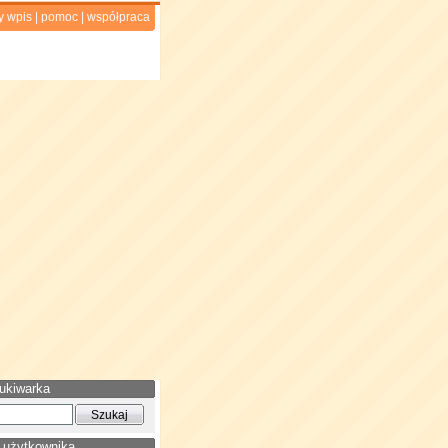
y wpis
|
pomoc
|
współpraca
ukiwarka
 użytkownika