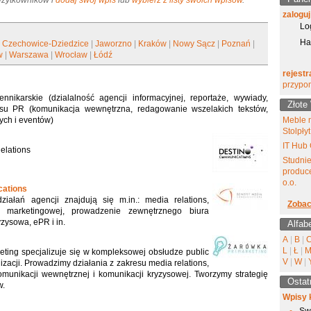
 Użytkowników i
dodaj swój wpis
lub
wybierz z listy swoich wpisów
.
zaloguj
Lo
Ha
|
Czechowice-Dziedzice
|
Jaworzno
|
Kraków
|
Nowy Sącz
|
Poznań
|
w
|
Warszawa
|
Wrocław
|
Łódź
rejestr
przypo
nnikarskie (dzialalność agencji informacyjnej, reportaże, wywiady,
Złote
kresu PR (komunikacja wewnętrzna, redagowanie wszelakich tekstów,
ych i eventów)
Meble 
Stolpłyt
IT Hub 
elations
Studni
produce
o.o.
ations
ałań agencji znajdują się m.in.: media relations,
Zobac
 marketingowej, prowadzenie zewnętrznego biura
zysowa, ePR i in.
Alfab
A
|
B
|
L
|
Ł
|
ting specjalizuje się w kompleksowej obsłudze public
V
|
W
|
nizacji. Prowadzimy działania z zakresu media relations,
munikacji wewnętrznej i komunikacji kryzysowej. Tworzymy strategię
Ostat
w.
Wpisy 