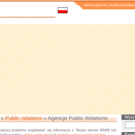
strona główna
|
dodaj bezpłatn
Wysz
»
Public relations
» Agencje Public Relations
miejscu powinna znajdować się informacja o Twojej stronie WWW lub
Panel