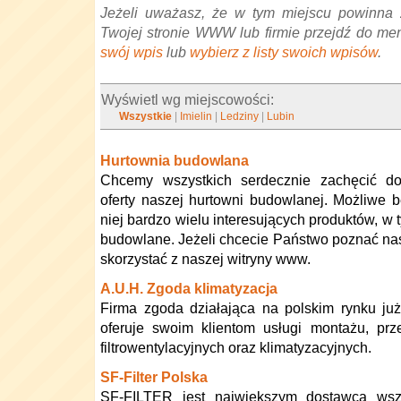
Jeżeli uważasz, że w tym miejscu powinna 
Twojej stronie WWW lub firmie przejdź do me
swój wpis
lub
wybierz z listy swoich wpisów
.
Wyświetl wg miejscowości:
Wszystkie
|
Imielin
|
Ledziny
|
Lubin
Hurtownia budowlana
Chcemy wszystkich serdecznie zachęcić do
oferty naszej hurtowni budowlanej. Możliwe 
niej bardzo wielu interesujących produktów, w 
budowlane. Jeżeli chcecie Państwo poznać nasz
skorzystać z naszej witryny www.
A.U.H. Zgoda klimatyzacja
Firma zgoda działająca na polskim rynku ju
oferuje swoim klientom usługi montażu, prze
filtrowentylacyjnych oraz klimatyzacyjnych.
SF-Filter Polska
SF-FILTER jest największym dostawcą wsz