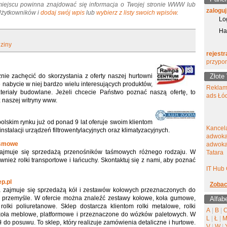
miejscu powinna znajdować się informacja o Twojej stronie WWW lub
zaloguj
 Użytkowników i
dodaj swój wpis
lub
wybierz z listy swoich wpisów
.
Lo
Ha
ziny
rejestr
przypo
ie zachęcić do skorzystania z oferty naszej hurtowni
Złote
nabycie w niej bardzo wielu interesujących produktów,
Reklam
eriały budowlane. Jeżeli chcecie Państwo poznać naszą ofertę, to
ads Łó
z naszej witryny www.
olskim rynku już od ponad 9 lat oferuje swoim klientom
Kancel
instalacji urządzeń filtrowentylacyjnych oraz klimatyzacyjnych.
adwoka
aśmowe
adwokat
zajmuje się sprzedażą przenośników taśmowych różnego rodzaju. W
Tatara
wnież rolki transportowe i łańcuchy. Skontaktuj się z nami, aby poznać
IT Hub 
p.pl
Zobac
a zajmuje się sprzedażą kół i zestawów kołowych przeznaczonych do
 przemyśle. W ofercie można znaleźć zestawy kołowe, koła gumowe,
Alfab
olki poliuretanowe. Sklep dostarcza klientom rolki metalowe, rolki
A
|
B
|
oła meblowe, platformowe i przeznaczone do wózków paletowych. W
L
|
Ł
|
kół do posuwu. To sklep, który realizuje zamówienia detaliczne i hurtowe.
V
|
W
|