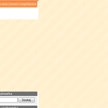
y wpis
|
pomoc
|
współpraca
ukiwarka
 użytkownika