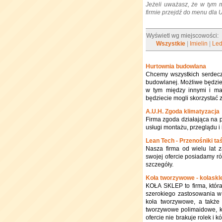
Jeżeli uważasz, że w tym 
firmie przejdź do menu dla
Wyświetl wg miejscowości:
Wszystkie
|
Imielin
|
Led
Hurtownia budowlana
Chcemy wszystkich serdeczn
budowlanej. Możliwe będzie 
w tym między innymi i mat
będziecie mogli skorzystać 
A.U.H. Zgoda klimatyzacja
Firma zgoda działająca na p
usługi montażu, przeglądu i 
Lean Tech - Przenośniki t
Nasza firma od wielu lat 
swojej ofercie posiadamy ró
szczegóły.
Koła tworzywowe - kolaskle
KOŁA SKLEP to firma, któr
szerokiego zastosowania w
koła tworzywowe, a także r
tworzywowe polimaidowe, k
ofercie nie brakuje rolek i 