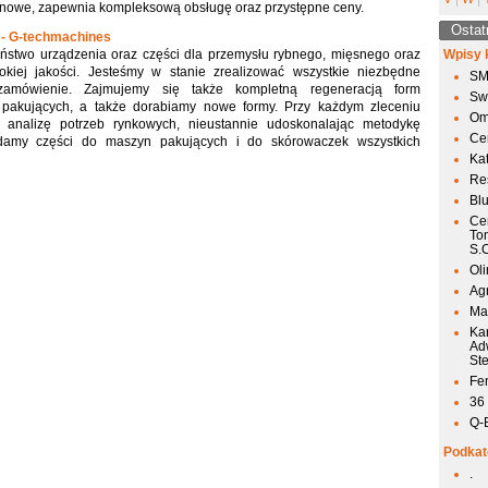
nowe, zapewnia kompleksową obsługę oraz przystępne ceny.
Ostat
 - G-techmachines
aństwo urządzenia oraz części dla przemysłu rybnego, mięsnego oraz
Wpisy 
kiej jakości. Jesteśmy w stanie zrealizować wszystkie niezbędne
SM
zamówienie. Zajmujemy się także kompletną regeneracją form
Sw
pakujących, a także dorabiamy nowe formy. Przy każdym zleceniu
Om
analizę potrzeb rynkowych, nieustannie udoskonalając metodykę
Ce
adamy części do maszyn pakujących i do skórowaczek wszystkich
Ka
Res
Bl
Ce
To
S.
Ol
Agr
Mai
Ka
Ad
St
Fen
36
Q-
Podkat
.