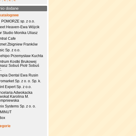
nio dodane
katalogowe
 POMORZE sp. z o.o.
eet Heaven-Ewa Wójcik
r Studio Monika Uliasz
ntral Cafe
tmet Zbigniew Franków
ic Sp. z o.o.
uehipo Przemysław Kuchta
ntrum Kostki Brukowej
masz Sobuś Piotr Sobuś
C.
impia Dental Ewa Rusin
omarket Sp. z o. o. Sp. k.
nt Expert Sp. z o.o.
ncelaria Adwokacka
wokat Karolina M.
empniewska
ix Systems Sp. z o. o.
 MINUT
Box
egorie