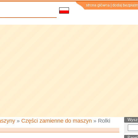
strona główna
|
dodaj bezpłatn
Wysz
szyny
»
Części zamienne do maszyn
» Rolki
Panel