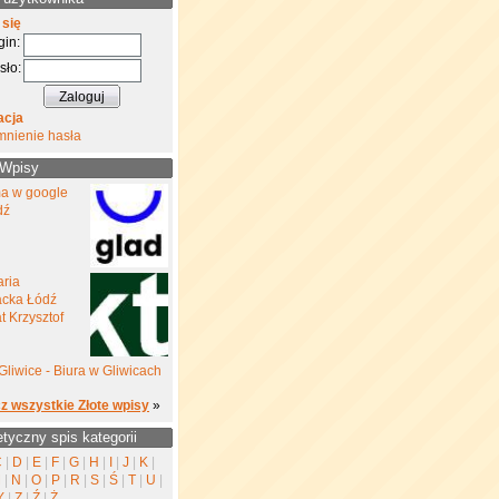
 się
gin:
sło:
acja
mnienie hasła
 Wpisy
a w google
dź
aria
cka Łódź
 Krzysztof
Gliwice - Biura w Gliwicach
z wszystkie Złote wpisy
»
etyczny spis kategorii
C
|
D
|
E
|
F
|
G
|
H
|
I
|
J
|
K
|
M
|
N
|
O
|
P
|
R
|
S
|
Ś
|
T
|
U
|
Y
|
Z
|
Ź
|
Ż