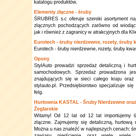
katalogu produktów.
Elementy złączne - śruby
ŚRUBRES s.c oferuje szeroki asortyment na
złącznych pochodzących zarówno od wiodąc
jak i również z zagranicy w atrakcyjnych dla Kl
Eurotech - śruby nierdzewne, rozety, śrub
Eurotech - śruby nierdzewne, rozety, śruby kw
Opony
StylAuto prowadzi sprzedaż detaliczną i hu
samochodowych. Sprzedaż prowadzona jest
znajdujących się w sieci całego kraju oraz
stylauto.pl. Przedsiębiorstwo specjalizuje s
felg.
Hurtownia KASTAL - Śruby Nierdzewne oraz
Żeglarskie
Witamy! Od 12 lat od 12 lat importujemy ś
złączne. Zajmujemy się detaliczną, hurtową 
Można u nas znaleźć w najlepszych cenach: śru
zawiasy, pierścienie, oraz wiele, wiele 