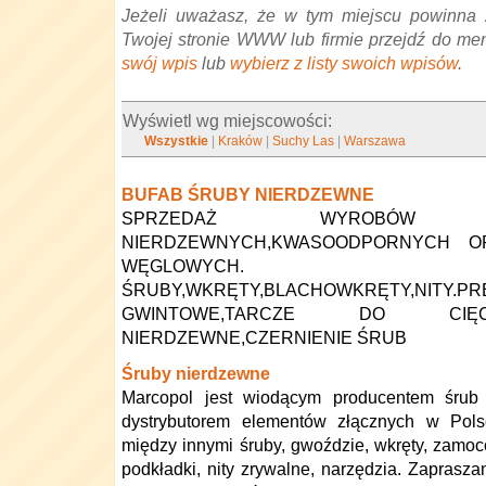
Jeżeli uważasz, że w tym miejscu powinna 
Twojej stronie WWW lub firmie przejdź do me
swój wpis
lub
wybierz z listy swoich wpisów
.
Wyświetl wg miejscowości:
Wszystkie
|
Kraków
|
Suchy Las
|
Warszawa
BUFAB ŚRUBY NIERDZEWNE
SPRZEDAŻ WYROBÓW Z
NIERDZEWNYCH,KWASOODPORNYCH O
WĘGLOWYCH.
ŚRUBY,WKRĘTY,BLACHOWKRĘTY,NITY.PRĘ
GWINTOWE,TARCZE DO CIĘCIA,BI
NIERDZEWNE,CZERNIENIE ŚRUB
Śruby nierdzewne
Marcopol jest wiodącym producentem śrub
dystrybutorem elementów złącznych w Pols
między innymi śruby, gwoździe, wkręty, zamoc
podkładki, nity zrywalne, narzędzia. Zapras