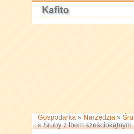
Gospodarka
»
Narzędzia
»
Śru
» Śruby z łbem sześciokątnym