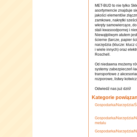
MET-BUD to nie tylko Sk
asortymencie znajduje si
jakości elementów złączn
zamkowe, nakrętki sześc
wkręty samowiercące, do 
stali kwasoodpornej i ni
Niewątpliwym atutem jest
ścierne (tarcze, papier śc
narzędzia (klucze: klucz
i wiele innych) oraz elekt
Roschell.
Od niedawna możemy rów
systemy zabezpieczeń ła
transportowe z akcesoriam
rozporowe, listwy kotwic
Odwiedź nas już dziś!
Kategorie powiąza
Gospodarka/Narzędzia/Śr
Gospodarka/Narzędzia/Na
metalu
Gospodarka/Narzędzia/Na