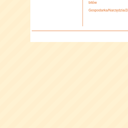
bitów
Gospodarka/Narzędzia/Ze