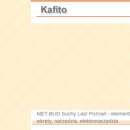
MET-BUD Suchy Las/ Poznań - elementy
wkręty, narzędzia, elektronarzędzia