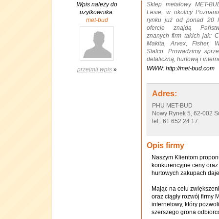
Wpis należy do
Sklep metalowy MET-B
użytkownika:
Lesie, w okolicy Poznania
met-bud
rynku już od ponad 20 l
ofercie znajdą Państ
znanych firm takich jak: C
Makita, Arvex, Fisher, W
Stalco. Prowadzimy sprz
detaliczną, hurtową i inter
WWW: http://met-bud.com
przejmij wpis
»
Adres:
PHU MET-BUD
Nowy Rynek 5, 62-002 S
tel.: 61 652 24 17
Opis firmy
Naszym Klientom proponu
konkurencyjne ceny oraz 
hurtowych zakupach daje
Mając na celu zwiększen
oraz ciągły rozwój firmy
internetowy, który pozwol
szerszego grona odbiorc