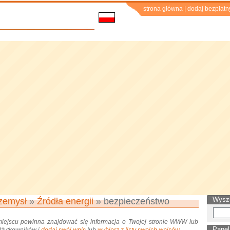
strona główna
|
dodaj bezpłatn
Wysz
zemysł
»
Źródła energii
» bezpieczeństwo
miejscu powinna znajdować się informacja o Twojej stronie WWW lub
Panel