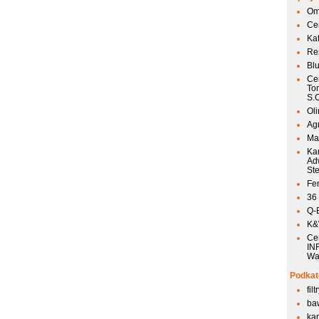
Om
Ce
Ka
Res
Bl
Ce
To
S.
Ol
Agr
Mai
Ka
Ad
St
Fen
36
Q-
K&W
Ce
IN
Wa
Podkat
fil
ba
kan