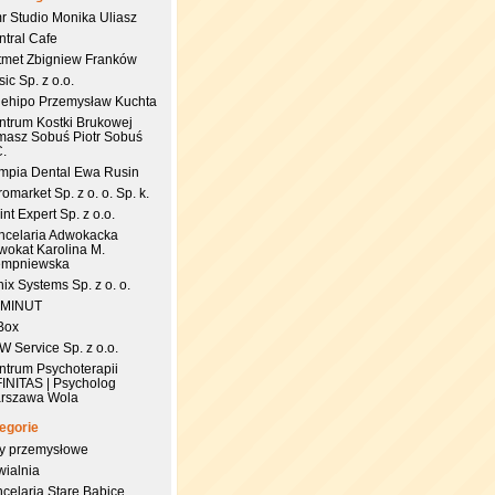
r Studio Monika Uliasz
ntral Cafe
tmet Zbigniew Franków
ic Sp. z o.o.
uehipo Przemysław Kuchta
ntrum Kostki Brukowej
masz Sobuś Piotr Sobuś
C.
impia Dental Ewa Rusin
omarket Sp. z o. o. Sp. k.
nt Expert Sp. z o.o.
ncelaria Adwokacka
wokat Karolina M.
empniewska
ix Systems Sp. z o. o.
 MINUT
Box
 Service Sp. z o.o.
ntrum Psychoterapii
FINITAS | Psycholog
rszawa Wola
egorie
try przemysłowe
wialnia
celaria Stare Babice