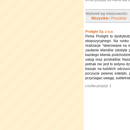
firmie przejdź do menu dla
Wyświetl wg miejscowości:
Wszystkie
|
Pruszków
Prolight Sp. z o.o.
Firma Prolight to dystrybu
ekspozycyjnego. Na runku 
realizacje "skierowane na 
zaufanie klientów zdobyte 
każdego klienta podchodzi
usług oraz produktów. Nasz
jednak nie jest to jedyna dz
bazuje na ludzkich odczucia
poczucie pewnej estetyki,
przyciagac uwagę, subtelnie
Liczba pozycji: 1