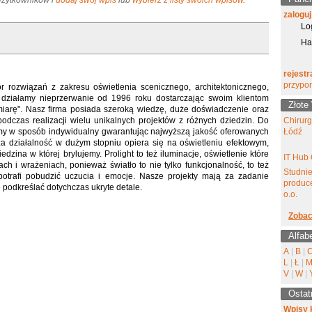
 Użytkowników i
dodaj swój wpis
lub
wybierz z listy swoich wpisów
.
zaloguj
Lo
Ha
rejestr
przypo
tor rozwiązań z zakresu oświetlenia scenicznego, architektonicznego,
działamy nieprzerwanie od 1996 roku dostarczając swoim klientom
Złote
miarę". Nasz firma posiada szeroką wiedzę, duże doświadczenie oraz
podczas realizacji wielu unikalnych projektów z różnych dziedzin. Do
Chirur
my w sposób indywidualny gwarantując najwyższą jakość oferowanych
Łódź
a działalność w dużym stopniu opiera się na oświetleniu efektowym,
iedzina w której brylujemy. Prolight to też iluminacje, oświetlenie które
IT Hub 
ch i wrażeniach, ponieważ światło to nie tylko funkcjonalność, to też
Studni
 potrafi pobudzić uczucia i emocje. Nasze projekty mają za zadanie
produce
 podkreślać dotychczas ukryte detale.
o.o.
Zobac
Alfab
A
|
B
|
L
|
Ł
|
V
|
W
|
Ostat
Wpisy 