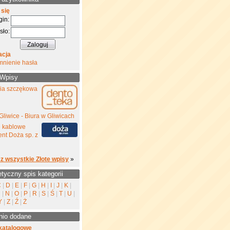
 się
gin:
sło:
acja
mnienie hasła
 Wpisy
gia szczękowa
Gliwice - Biura w Gliwicach
e kablowe
nt Doża sp. z
z wszystkie Złote wpisy
»
etyczny spis kategorii
C
|
D
|
E
|
F
|
G
|
H
|
I
|
J
|
K
|
M
|
N
|
O
|
P
|
R
|
S
|
Ś
|
T
|
U
|
Y
|
Z
|
Ź
|
Ż
nio dodane
katalogowe