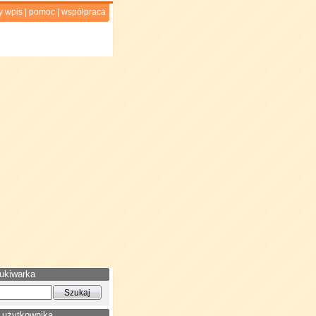
y wpis
|
pomoc
|
współpraca
ukiwarka
 użytkownika