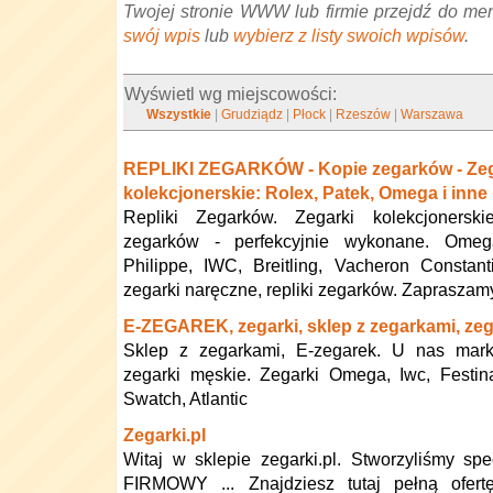
Twojej stronie WWW lub firmie przejdź do me
swój wpis
lub
wybierz z listy swoich wpisów
.
Wyświetl wg miejscowości:
Wszystkie
|
Grudziądz
|
Płock
|
Rzeszów
|
Warszawa
REPLIKI ZEGARKÓW - Kopie zegarków - Zeg
kolekcjonerskie: Rolex, Patek, Omega i inne
Repliki Zegarków. Zegarki kolekcjonerskie
zegarków - perfekcyjnie wykonane. Omeg
Philippe, IWC, Breitling, Vacheron Constanti
zegarki naręczne, repliki zegarków. Zapraszam
E-ZEGAREK, zegarki, sklep z zegarkami, zeg
Sklep z zegarkami, E-zegarek. U nas mar
zegarki męskie. Zegarki Omega, Iwc, Festina
Swatch, Atlantic
Zegarki.pl
Witaj w sklepie zegarki.pl. Stworzyliśmy spe
FIRMOWY ... Znajdziesz tutaj pełną ofert