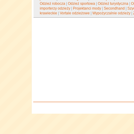
Odzież robocza
|
Odzież sportowa
|
Odzież turystyczna
|
O
importerzy odzieży
|
Projektanci mody
|
Secondhand
|
Szy
krawieckie
|
Vortale odzieżowe
|
Wypożyczalnie odzieży
|