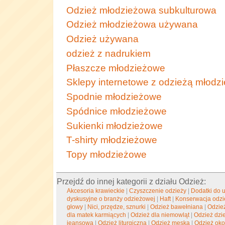
Odzież młodzieżowa subkulturowa
Odzież młodzieżowa używana
Odzież używana
odzież z nadrukiem
Płaszcze młodzieżowe
Sklepy internetowe z odzieżą młodz
Spodnie młodzieżowe
Spódnice młodzieżowe
Sukienki młodzieżowe
T-shirty młodzieżowe
Topy młodzieżowe
Przejdź do innej kategorii z działu Odzież:
Akcesoria krawieckie
|
Czyszczenie odzieży
|
Dodatki do 
dyskusyjne o branży odzieżowej
|
Haft
|
Konserwacja odzi
głowy
|
Nici, przędze, sznurki
|
Odzież bawełniana
|
Odzie
dla matek karmiących
|
Odzież dla niemowląt
|
Odzież dzi
jeansowa
|
Odzież liturgiczna
|
Odzież męska
|
Odzież oko