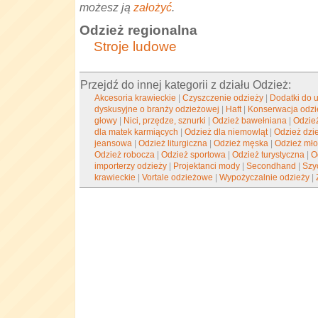
możesz ją
założyć
.
Odzież regionalna
Stroje ludowe
Przejdź do innej kategorii z działu Odzież:
Akcesoria krawieckie
|
Czyszczenie odzieży
|
Dodatki do 
dyskusyjne o branży odzieżowej
|
Haft
|
Konserwacja odzi
głowy
|
Nici, przędze, sznurki
|
Odzież bawełniana
|
Odzie
dla matek karmiących
|
Odzież dla niemowląt
|
Odzież dzi
jeansowa
|
Odzież liturgiczna
|
Odzież męska
|
Odzież mł
Odzież robocza
|
Odzież sportowa
|
Odzież turystyczna
|
O
importerzy odzieży
|
Projektanci mody
|
Secondhand
|
Szy
krawieckie
|
Vortale odzieżowe
|
Wypożyczalnie odzieży
|