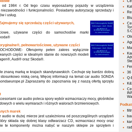
odowe
Ce
e od 1984 r. Od tego czasu wyposażamy pojazdy w urządzenia
Ka
iezawodności i funkcjonalności. Posiadamy autoryzację sprzedaży i
Res
w i usług.
Bl
Zajmujemy się sprzedażą części używanych,
Ce
To
S.
ościowe, używane części do samochodów marki
Ol
Skoda®
Agr
ryginalne®, pełnowartościowe, używane części
Mai
HODOWE- Oferujemy pełen zakres wyłącznie
Ka
ywanych części w idealnym stanie do nowszych modeli
Ad
gen®, Audi® oraz Skoda®.
St
Fen
e znaną marką w krajach skandynawskich. Cechuje się bardzo dobrą
36
 i stosunkowo niską ceną. Więcej informacji na temat car audio SONDA
Q-
//sondaeurope.pl Zapraszamy do zapoznania się z naszą ofertą sprzętu
K&W
Ce
IN
t
Wa
kcesoriami car audio poleca spory wybór wzmacniaczy mocy, głośników
owych o wielu wymiarach i różnych walorach brzmieniowych.
Podkat
fil
anych marek
r audio w dużej mierze jest uzależniona od poszczególnych urządzeń
ba
który składa się dobrej klasy odtwarzacz CD, wzmacniacz mocy oraz
kan
tkie te komponenty można nabyć w naszym sklepie ze sprzętem i
ra