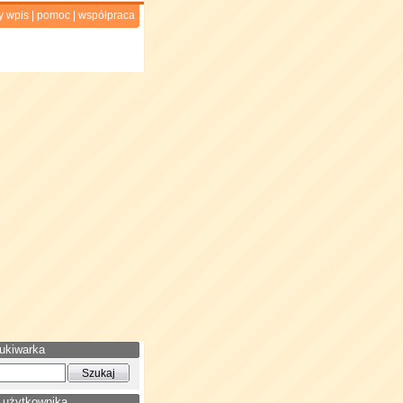
y wpis
|
pomoc
|
współpraca
ukiwarka
 użytkownika