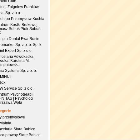
ntral Cafe
tmet Zbigniew Franków
ic Sp. z o.o.
uehipo Przemysław Kuchta
ntrum Kostki Brukowej
masz Sobuś Piotr Sobuś
C.
impia Dental Ewa Rusin
omarket Sp. z o. o. Sp. k.
nt Expert Sp. z o.o.
ncelaria Adwokacka
wokat Karolina M.
empniewska
ix Systems Sp. z o. o.
 MINUT
Box
 Service Sp. z o.o.
ntrum Psychoterapii
FINITAS | Psycholog
rszawa Wola
egorie
try przemysłowe
wialnia
celaria Stare Babice
dca prawny Stare Babice