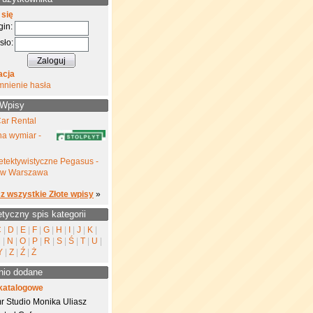
 się
gin:
sło:
acja
mnienie hasła
 Wpisy
ar Rental
na wymiar -
etektywistyczne Pegasus -
yw Warszawa
z wszystkie Złote wpisy
»
etyczny spis kategorii
C
|
D
|
E
|
F
|
G
|
H
|
I
|
J
|
K
|
M
|
N
|
O
|
P
|
R
|
S
|
Ś
|
T
|
U
|
Y
|
Z
|
Ź
|
Ż
nio dodane
katalogowe
r Studio Monika Uliasz