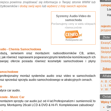
miejscu powinna znajdować się informacja o Twojej stronie WWW lub
zaloguj
 Użytkowników i
dodaj swój wpis
lub
wybierz z listy swoich wpisów
.
Lo
Ha
Systemy Audio-Video do
samochodu
Porównujemy ceny w wielu sklepach
rejestr
równocześnie
przypo
Złote
EeasyC
Meble 
 Audio - Chemia Samochodowa
Stolpłyt
edażą, serwisem oraz montażem: radioodbiorników CB, anten,
w, jak również naprawami pogwarancyjnymi telefonów komórkowych ich
Biuro d
wojej ofercie posiada również kosmetyki samochodowe i płyny
Detekt
Zobac
 samochodowe
 profesjonalny montaż systemów audio oraz video w samochodach
Alfab
raz sprzedaż sprzętu audio samochodowego w atrakcyjnych cenach.
A
|
B
|
L
|
Ł
|
io
V
|
W
|
tyce car audio.
Ostat
kowie - Music Car
ontażem sprzętu car audio już od 4 lat.Profesjonalizm i sumienność to
Wpisy 
rujemy. Montujemy 26cali LCD & DVD & Hi-Fi. Kompleksowe zabudowy!
Om