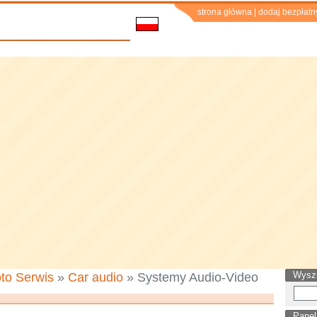
strona główna
|
dodaj bezpłatn
Wysz
to Serwis
»
Car audio
» Systemy Audio-Video
Panel