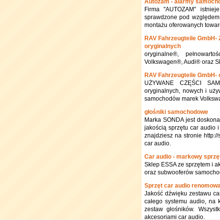
Autozam - alarmy samoch
Firma "AUTOZAM" istniej
sprawdzone pod względem n
montażu oferowanych towaró
RAV Fahrzeugteile GmbH- 
oryginalnych
oryginalne®, pełnowart
Volkswagen®, Audi® oraz 
RAV Fahrzeugteile GmbH- o
UŻYWANE CZĘŚCI SAMOC
oryginalnych, nowych i uż
samochodów marek Volkswa
głośniki samochodowe
Marka SONDA jest doskonal
jakością sprzętu car audio
znajdziesz na stronie http:
car audio.
Car audio - markowy sprzę
Sklep ESSA ze sprzętem i a
oraz subwooferów samochod
Sprzęt car audio renomow
Jakość dźwięku zestawu ca
całego systemu audio, na 
zestaw głośników. Wszys
akcesoriami car audio.