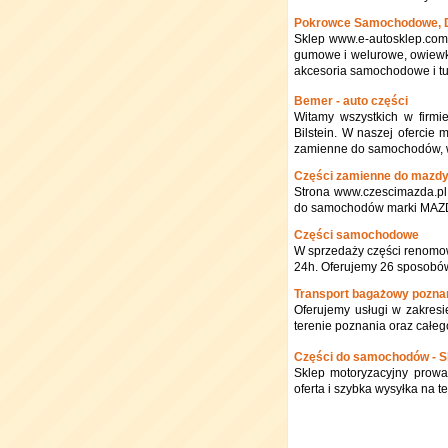
Pokrowce Samochodowe, 
Sklep www.e-autosklep.com
gumowe i welurowe, owiewki 
akcesoria samochodowe i t
Bemer - auto części
Witamy wszystkich w firmi
Bilstein. W naszej ofercie 
zamienne do samochodów, w
Części zamienne do mazd
Strona www.czescimazda.pl
do samochodów marki MAZ
Części samochodowe
W sprzedaży części renomow
24h. Oferujemy 26 sposobów
Transport bagażowy pozna
Oferujemy usługi w zakresi
terenie poznania oraz całe
Części do samochodów - S
Sklep motoryzacyjny prowa
oferta i szybka wysyłka na t