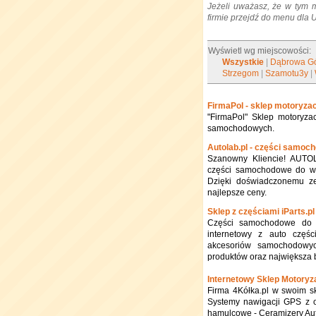
Jeżeli uważasz, że w tym 
firmie przejdź do menu dla
Wyświetl wg miejscowości:
Wszystkie
|
Dąbrowa Gó
Strzegom
|
Szamotu3y
|
FirmaPol - sklep motoryza
"FirmaPol" Sklep motoryza
samochodowych.
Autolab.pl - części samoc
Szanowny Kliencie! AUTOL
części samochodowe do wsz
Dzięki doświadczonemu ze
najlepsze ceny.
Sklep z częściami iParts.pl
Części samochodowe do m
internetowy z auto części
akcesoriów samochodowyc
produktów oraz największa 
Internetowy Sklep Motoryz
Firma 4Kółka.pl w swoim skl
Systemy nawigacji GPS z o
hamulcowe - Ceramizery Aut