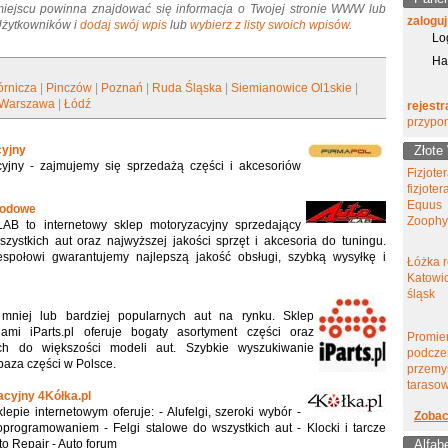
miejscu powinna znajdować się informacja o Twojej stronie WWW lub
zaloguj
 Użytkowników i
dodaj swój wpis
lub
wybierz z listy swoich wpisów
.
Lo
Ha
rnicza
|
Pinczów
|
Poznań
|
Ruda Śląska
|
Siemianowice Ol1skie
|
Warszawa
|
Łódź
rejestr
przypo
cyjny
Złote
cyjny - zajmujemy się sprzedażą części i akcesoriów
Fizjote
fizjote
Equus
hodowe
Zoophy
AB to internetowy sklep motoryzacyjny sprzedający
ystkich aut oraz najwyższej jakości sprzęt i akcesoria do tuningu.
społowi gwarantujemy najlepszą jakość obsługi, szybką wysyłkę i
Łóżka r
Katowic
śląsk
niej lub bardziej popularnych aut na rynku. Sklep
ami iParts.pl oferuje bogaty asortyment części oraz
Promie
h do większości modeli aut. Szybkie wyszukiwanie
podcze
baza części w Polsce.
przemy
tarasow
acyjny 4Kółka.pl
epie internetowym oferuje: - Alufelgi, szeroki wybór -
Zobac
programowaniem - Felgi stalowe do wszystkich aut - Klocki i tarcze
o Repair - Auto forum
Alfab