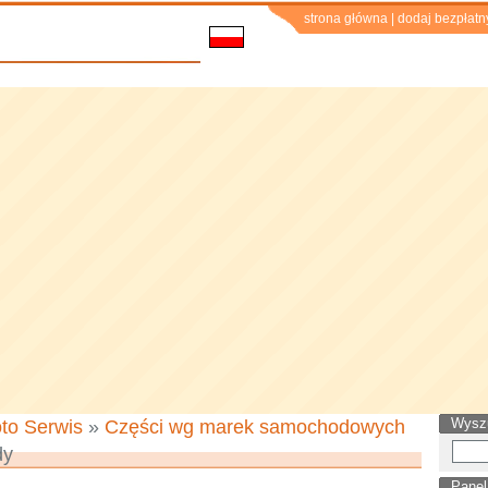
strona główna
|
dodaj bezpłatn
Wysz
to Serwis
»
Części wg marek samochodowych
dy
Panel