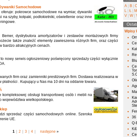
A
|
B
|
Dywaniki Samochodowe
L
|
Ł
|
 oferuje: pokrowce samochodowe na wymiar, dywaniki
V
|
W
|
na szyby, kołpaki, podłokietniki, oświetlenie oraz inne
uningowe.
Ostat
Wpisy 
e Bemer, dystrybutora amortyzatorów i zestawów montażowych firmy
Om
możecie także znaleźć elementy zawieszenia różnych firm, oraz części
Ce
 bardzo atrakcyjnych cenach.
Ka
y
Res
 to nowy serwis ogłoszeniowy poświęcony sprzedaży części wyłącznie
Bl
DA.
Ce
To
S.
anych firm oraz zamienniki prestiżowych firm. Dostawa realizowana w
Ol
 płatności . Kupujący u Nas ma 10 dni na oddanie towaru.
Agr
ń
Mai
e kompleksowej obsługi transportowej osób i mebli na
Ka
go województwa wielkopolskiego.
Ad
St
klep
Fen
dzi sprzedaż części samochodowych online. Szeroka
36
erenie UE.
Q-
K&W
1
|
2
|
3
|
4
|
następne
»
Ce