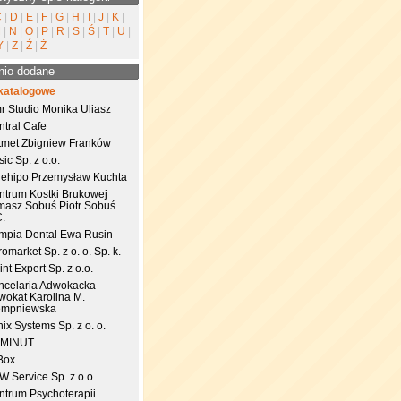
C
|
D
|
E
|
F
|
G
|
H
|
I
|
J
|
K
|
M
|
N
|
O
|
P
|
R
|
S
|
Ś
|
T
|
U
|
Y
|
Z
|
Ź
|
Ż
nio dodane
katalogowe
r Studio Monika Uliasz
ntral Cafe
tmet Zbigniew Franków
ic Sp. z o.o.
uehipo Przemysław Kuchta
ntrum Kostki Brukowej
masz Sobuś Piotr Sobuś
C.
impia Dental Ewa Rusin
omarket Sp. z o. o. Sp. k.
nt Expert Sp. z o.o.
ncelaria Adwokacka
wokat Karolina M.
empniewska
ix Systems Sp. z o. o.
 MINUT
Box
 Service Sp. z o.o.
ntrum Psychoterapii