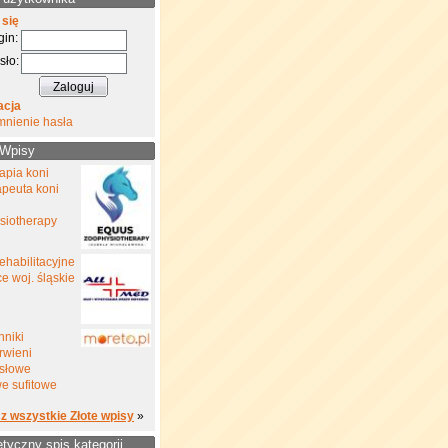
 się
gin:
sło:
acja
mnienie hasła
 Wpisy
rapia koni
rapeuta koni
siotherapy
ehabilitacyjne
e woj. śląskie
nniki
rwieni
słowe
e sufitowe
z wszystkie Złote wpisy
»
etyczny spis kategorii