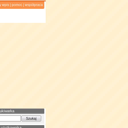
y wpis
|
pomoc
|
współpraca
ukiwarka
 użytkownika