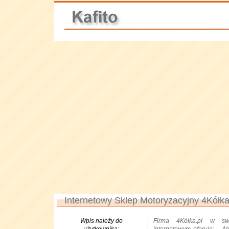
Internetowy Sklep Motoryzacyjny 4Kółka
Wpis należy do
Firma 4Kółka.pl w sw