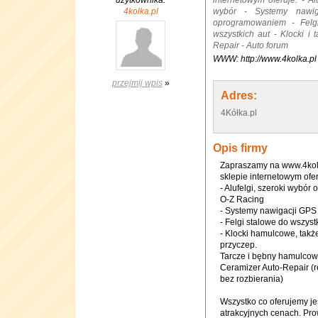
użytkownika:
internetowym oferuje: - Alu
4kolka.pl
wybór - Systemy nawi
oprogramowaniem - Felg
wszystkich aut - Klocki i
Repair - Auto forum
WWW: http://www.4kolka.pl
przejmij wpis
»
Adres:
4Kółka.pl
Opis firmy
Zapraszamy na www.4kolk
sklepie internetowym ofer
- Alufelgi, szeroki wybór
O-Z Racing
- Systemy nawigacji GP
- Felgi stalowe do wszyst
- Klocki hamulcowe, takż
przyczep.
Tarcze i bębny hamulco
Ceramizer Auto-Repair (r
bez rozbierania)
Wszystko co oferujemy jes
atrakcyjnych cenach. Pro