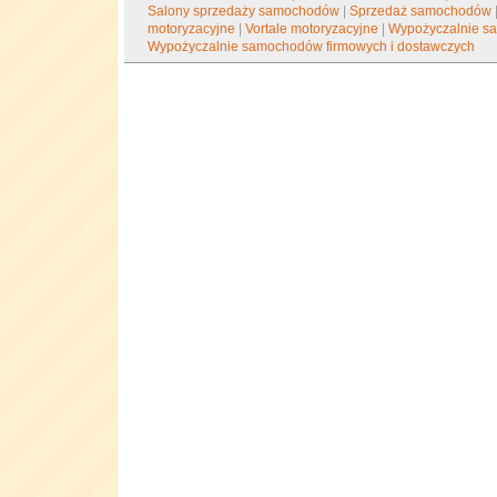
Salony sprzedaży samochodów
|
Sprzedaż samochodów
motoryzacyjne
|
Vortale motoryzacyjne
|
Wypożyczalnie s
Wypożyczalnie samochodów firmowych i dostawczych