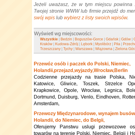
Jeżeli uważasz, że w tym miejscu powinna 
Twojej stronie WWW lub firmie przejdź do me
swój wpis
lub
wybierz z listy swoich wpisów
.
Wyświetl wg miejscowości:
Wszystkie
|
Bedzin
|
Boguszów-Gorce
|
Gdańsk
|
Gdów
|
Kraków
|
Kudowa-Zdrój
|
Lębork
|
Myolibórz
|
Piła
|
Przech
Trzeszczany
|
Tychy
|
Warszawa
|
Wiązowna
|
Zielona Gór
Przewóz osób i paczek do Polski, Niemiec,
Holandii,przejazd,wyjazdy,Wrocław,Berlin
Codzienne przejazdy na trasie Polska, Ni
Katowice, Gliwice, Toszek, Strzelce Opo
Krapkowice, Opole, Wrocław, Legnica, Bole
Dortmund, Duisburg, Venlo, Eindhoven, Rott
Amsterdam,
Przewozy Międzynarodowe, wynajem busów
Holandii, do Niemiec, do Belgii,
Oferujemy Panstwu uslugi przewozowe osó
towarów na terenie Polski, Niemiec, Belgii i