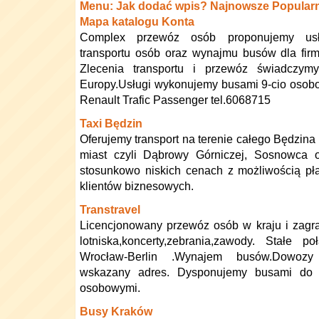
Menu: Jak dodać wpis? Najnowsze Popularn
Mapa katalogu Konta
Complex przewóz osób proponujemy usł
transportu osób oraz wynajmu busów dla firm
Zlecenia transportu i przewóz świadczymy
Europy.Usługi wykonujemy busami 9-cio osob
Renault Trafic Passenger tel.6068715
Taxi Będzin
Oferujemy transport na terenie całego Będzina
miast czyli Dąbrowy Górniczej, Sosnowca 
stosunkowo niskich cenach z możliwością pł
klientów biznesowych.
Transtravel
Licencjonowany przewóz osób w kraju i zagr
lotniska,koncerty,zebrania,zawody. Stałe po
Wrocław-Berlin .Wynajem busów.Dowoz
wskazany adres. Dysponujemy busami do
osobowymi.
Busy Kraków