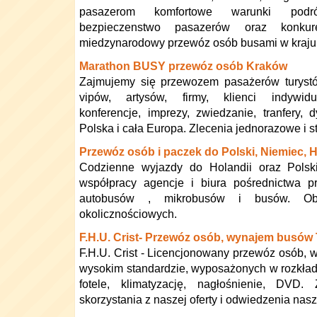
pasazerom komfortowe warunki podró
bezpieczenstwo pasazerów oraz konkur
miedzynarodowy przewóz osób busami w kraju i
Marathon BUSY przewóz osób Kraków
Zajmujemy się przewozem pasażerów turystów
vipów, artysów, firmy, klienci indywidu
konferencje, imprezy, zwiedzanie, tranfery,
Polska i cała Europa. Zlecenia jednorazowe i s
Przewóz osób i paczek do Polski, Niemiec, H
Codzienne wyjazdy do Holandii oraz Polsk
współpracy agencje i biura pośrednictwa p
autobusów , mikrobusów i busów. Obs
okolicznościowych.
F.H.U. Crist- Przewóz osób, wynajem busów
F.H.U. Crist - Licencjonowany przewóz osób,
wysokim standardzie, wyposażonych w rozkła
fotele, klimatyzację, nagłośnienie, DVD
skorzystania z naszej oferty i odwiedzenia nasz