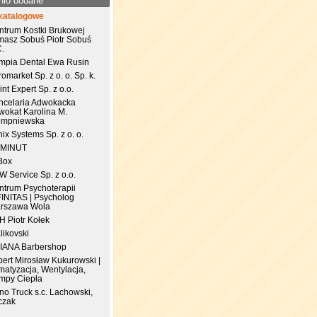
nio dodane
katalogowe
ntrum Kostki Brukowej
masz Sobuś Piotr Sobuś
C.
impia Dental Ewa Rusin
omarket Sp. z o. o. Sp. k.
nt Expert Sp. z o.o.
ncelaria Adwokacka
wokat Karolina M.
empniewska
ix Systems Sp. z o. o.
 MINUT
Box
 Service Sp. z o.o.
ntrum Psychoterapii
FINITAS | Psycholog
rszawa Wola
.H Piotr Kołek
likovski
IANA Barbershop
pert Mirosław Kukurowski |
matyzacja, Wentylacja,
mpy Ciepła
no Truck s.c. Lachowski,
czak