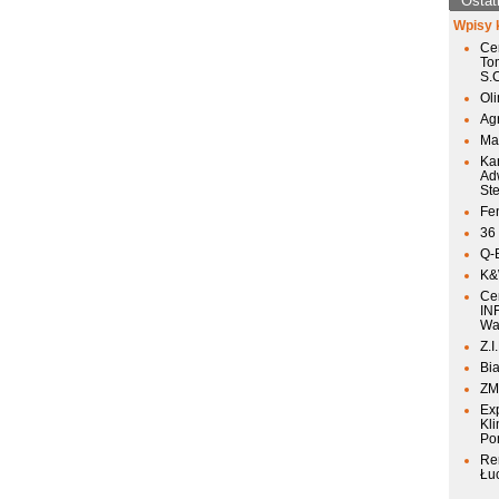
Ostat
Wpisy 
Ce
To
S.
Ol
Agr
Mai
Ka
Ad
St
Fen
36
Q-
K&W
Ce
IN
Wa
Z.I
Bia
ZM
Ex
Kli
Po
Re
Łu