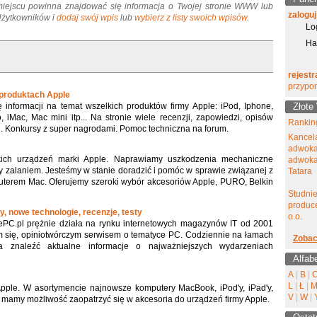
miejscu powinna znajdować się informacja o Twojej stronie WWW lub
zaloguj
 Użytkowników i
dodaj swój wpis
lub
wybierz z listy swoich wpisów
.
Lo
Ha
rejestr
przypo
 produktach Apple
 informacji na temat wszelkich produktów firmy Apple: iPod, Iphone,
Złote
 iMac, Mac mini itp... Na stronie wiele recenzji, zapowiedzi, opisów
Ranking
ń. Konkursy z super nagrodami. Pomoc techniczna na forum.
Kancel
adwoka
kich urządzeń marki Apple. Naprawiamy uszkodzenia mechaniczne
adwokat
zalaniem. Jesteśmy w stanie doradzić i pomóc w sprawie związanej z
Tatara
terem Mac. Oferujemy szeroki wybór akcesoriów Apple, PURO, Belkin
Studni
produce
y, nowe technologie, recenzje, testy
o.o.
jePC.pl prężnie działa na rynku internetowych magazynów IT od 2001
cym się, opiniotwórczym serwisem o tematyce PC. Codziennie na łamach
Zobac
a znaleźć aktualne informacje o najważniejszych wydarzeniach
Alfab
A
|
B
|
L
|
Ł
|
Apple. W asortymencie najnowsze komputery MacBook, iPod'y, iPad'y,
V
|
W
|
 mamy możliwość zaopatrzyć się w akcesoria do urządzeń firmy Apple.