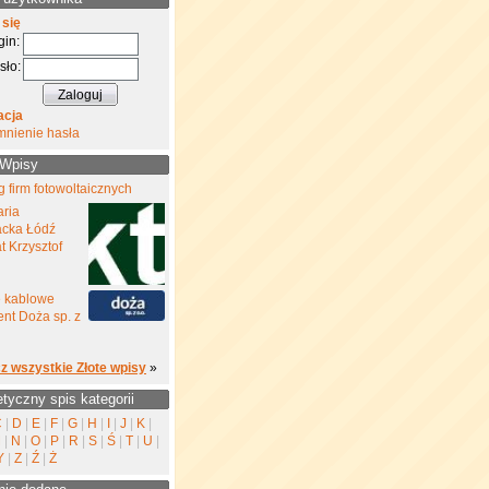
 się
gin:
sło:
acja
mnienie hasła
 Wpisy
 firm fotowoltaicznych
aria
cka Łódź
 Krzysztof
e kablowe
nt Doża sp. z
z wszystkie Złote wpisy
»
etyczny spis kategorii
C
|
D
|
E
|
F
|
G
|
H
|
I
|
J
|
K
|
M
|
N
|
O
|
P
|
R
|
S
|
Ś
|
T
|
U
|
Y
|
Z
|
Ź
|
Ż