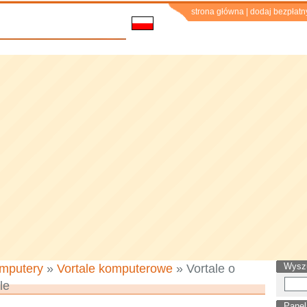
strona główna
|
dodaj bezpłatn
Wysz
mputery
»
Vortale komputerowe
» Vortale o
le
Panel