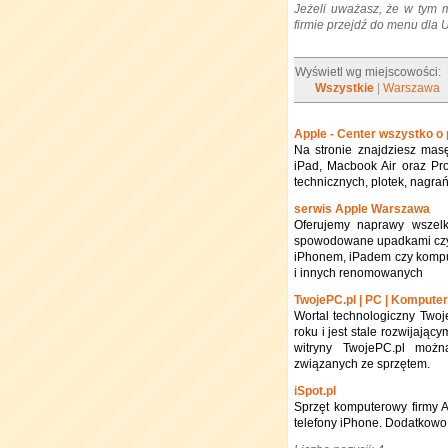
Jeżeli uważasz, że w tym 
firmie przejdź do menu dla
Wyświetl wg miejscowości:
Wszystkie
|
Warszawa
Apple - Center wszystko o
Na stronie znajdziesz masę
iPad, Macbook Air oraz Pro,
technicznych, plotek, nagra
serwis Apple Warszawa
Oferujemy naprawy wszel
spowodowane upadkami czy 
iPhonem, iPadem czy kompu
i innych renomowanych
TwojePC.pl | PC | Komputer
Wortal technologiczny Two
roku i jest stale rozwijają
witryny TwojePC.pl możn
związanych ze sprzętem.
iSpot.pl
Sprzęt komputerowy firmy 
telefony iPhone. Dodatkowo