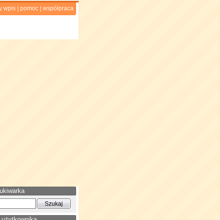
y wpis
|
pomoc
|
współpraca
ukiwarka
 użytkownika