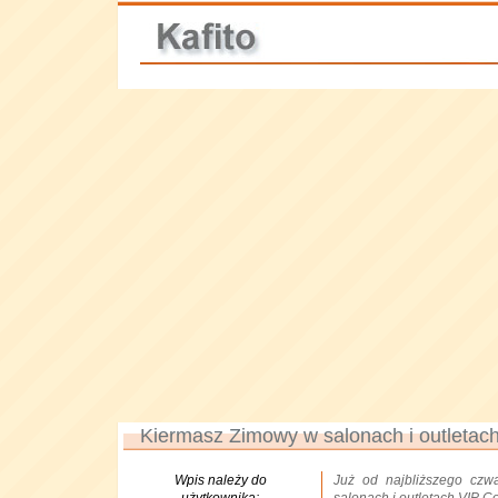
Kiermasz Zimowy w salonach i outletach
Wpis należy do
Już od najbliższego czwa