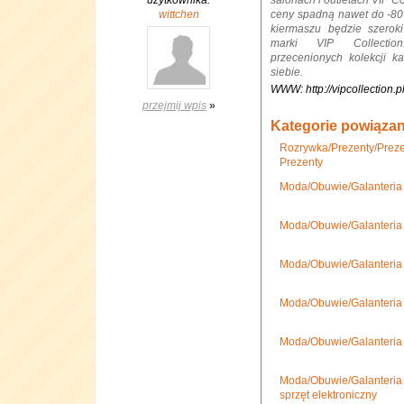
użytkownika:
salonach i outletach VIP Co
wittchen
ceny spadną nawet do -80
kiermaszu będzie szeroki 
marki VIP Collectio
przecenionych kolekcji k
siebie.
WWW: http://vipcollection.p
przejmij wpis
»
Kategorie powiąza
Rozrywka/Prezenty/Preze
Prezenty
Moda/Obuwie/Galanteria 
Moda/Obuwie/Galanteria
Moda/Obuwie/Galanteria 
Moda/Obuwie/Galanteria 
Moda/Obuwie/Galanteria 
Moda/Obuwie/Galanteria
sprzęt elektroniczny