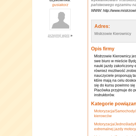
użytkownika:
wykwalifikowani instruktor
gusiakorz
państwowego egzaminu na 
WWW: http://www.mistrzowi
Adres:
Mistrzowie Kierownicy
przejmij wpis
»
Opis firmy
Mistrzowie Kierownicy jes
swe biuro w mieście Byd
nauki jazdy zakończony e
również możliwość zrobie
nauczyciele proponują ta
które mają na celu doskon
się do kursu powinno się
Placówka przyjmuje do p
instruktorów.
Kategorie powiąza
Motoryzacja/Samochody/A
kierowców
Motoryzacja/Jednoślady/K
extremalnej jazdy motoc