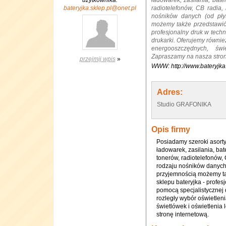
użytkownika:
ładowarek, zasilania, bate
bateryjka.sklep.pl@onet.pl
radiotelefonów, CB radia,
nośników danych (od pły
możemy także przedstawić 
profesjonalny druk w techn
drukarki. Oferujemy równie
energooszczędnych, świ
Zapraszamy na nasza stron
przejmij wpis
»
WWW: http://www.bateryjka.
Adres:
Studio GRAFONIKA
Opis firmy
Posiadamy szeroki asortym
ładowarek, zasilania, bat
tonerów, radiotelefonów,
rodzaju nośników danych 
przyjemnością możemy ta
sklepu bateryjka - profes
pomocą specjalistycznej
rozległy wybór oświetlen
świetlówek i oświetleni
stronę internetową.