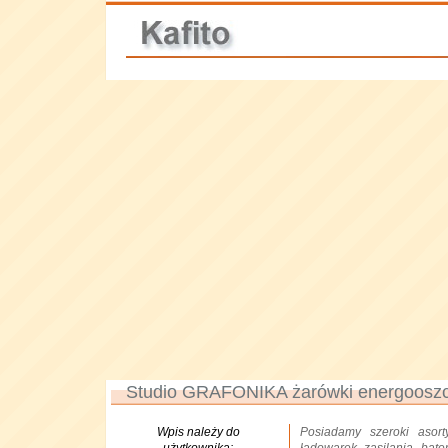
Studio GRAFONIKA żarówki energooszc
Wpis należy do
Posiadamy szeroki asorty