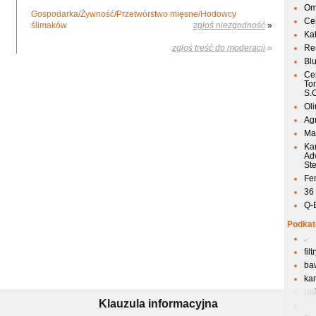
Om
Gospodarka/Żywność/Przetwórstwo mięsne/Hodowcy
Ce
ślimaków
zgłoś niezgodność
»
Ka
zgłoś treść do moderacji
»
Res
Bl
Ce
To
S.
Ol
Agr
Mai
Ka
Ad
St
Fen
36
Q-
Podkat
.
fil
ba
kan
ra
Klauzula informacyjna
.