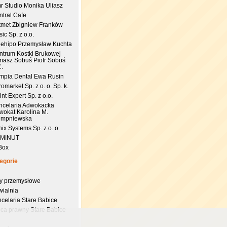
r Studio Monika Uliasz
ntral Cafe
tmet Zbigniew Franków
ic Sp. z o.o.
uehipo Przemysław Kuchta
ntrum Kostki Brukowej
masz Sobuś Piotr Sobuś
C.
impia Dental Ewa Rusin
omarket Sp. z o. o. Sp. k.
nt Expert Sp. z o.o.
ncelaria Adwokacka
wokat Karolina M.
empniewska
ix Systems Sp. z o. o.
 MINUT
Box
egorie
try przemysłowe
wialnia
celaria Stare Babice
dca prawny Stare Babice