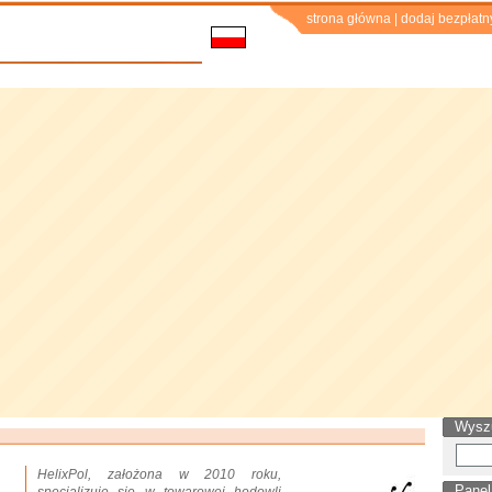
strona główna
|
dodaj bezpłatn
Wysz
HelixPol, założona w 2010 roku,
Panel