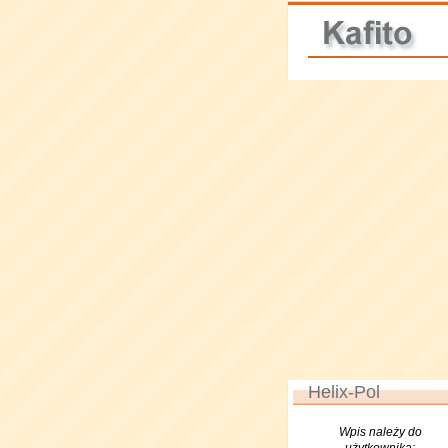
Helix-Pol
Wpis należy do