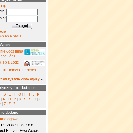
 się
gin:
sło:
acja
mnienie hasła
 Wpisy
nie Łódź firma
jąca Łódź
ciepła Łódź
 firm fotowoltaicznych
z wszystkie Złote wpisy
»
etyczny spis kategorii
C
|
D
|
E
|
F
|
G
|
H
|
I
|
J
|
K
|
M
|
N
|
O
|
P
|
R
|
S
|
Ś
|
T
|
U
|
Y
|
Z
|
Ź
|
Ż
nio dodane
katalogowe
 POMORZE sp. z o.o.
eet Heaven-Ewa Wójcik