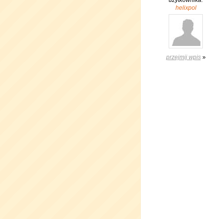
użytkownika:
helixpol
przejmij wpis
»