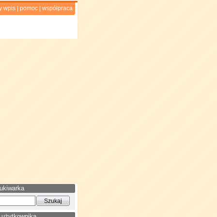
y wpis
|
pomoc
|
współpraca
ukiwarka
 użytkownika