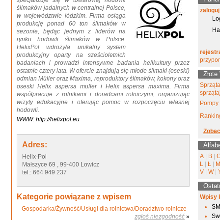
specjalizuje się w towarowej hodowli
ślimaków jadalnych w centralnej Polsce,
zaloguj
w województwie łódzkim. Firma osiąga
Lo
produkcję ponad 60 ton ślimaków w
Ha
sezonie, będąc jednym z liderów na
rynku hodowli ślimaków w Polsce.
HelixPol wdrożyła unikalny system
rejestr
produkcyjny oparty na sześcioletnich
przypo
badaniach i prowadzi intensywne badania helikultury przez
ostatnie cztery lata. W ofercie znajdują się młode ślimaki (oseski)
Złote
odmian Müller oraz Maxima, reproduktory ślimaków, kokony oraz
Sprząta
oseski Helix aspersa muller i Helix aspersa maxima. Firma
sprząta
współpracuje z rolnikami i doradcami rolniczymi, organizując
wizyty edukacyjne i oferując pomoc w rozpoczęciu własnej
Pompy 
hodowli.
Ranking
WWW: http://helixpol.eu
Zobac
Adres:
Alfab
A
|
B
|
Helix-Pol
L
|
Ł
|
Małszyce 69 , 99-400 Lowicz
V
|
W
|
tel.: 664 949 237
Ostat
Kategorie powiązane z wpisem
Wpisy 
SM
Gospodarka/Żywność/Usługi dla rolnictwa/Doradztwo rolnicze
Sw
zgłoś niezgodność
»