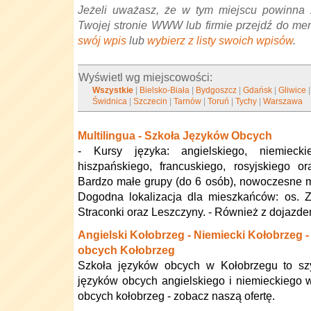
Jeżeli uważasz, że w tym miejscu powinna 
Twojej stronie WWW lub firmie przejdź do me
swój wpis
lub
wybierz z listy swoich wpisów
.
Wyświetl wg miejscowości:
Wszystkie
|
Bielsko-Biała
|
Bydgoszcz
|
Gdańsk
|
Gliwice
Świdnica
|
Szczecin
|
Tarnów
|
Toruń
|
Tychy
|
Warszawa
Multilingua - Szkoła Języków Obcych
- Kursy języka: angielskiego, niemiecki
hiszpańskiego, francuskiego, rosyjskiego o
Bardzo małe grupy (do 6 osób), nowoczesne m
Dogodna lokalizacja dla mieszkańców: os. Z
Straconki oraz Leszczyny. - Również z dojazdem
Angielski Kołobrzeg - Niemiecki Kołobrzeg -
obcych Kołobrzeg
Szkoła języków obcych w Kołobrzegu to szy
języków obcych angielskiego i niemieckiego 
obcych kołobrzeg - zobacz naszą ofertę.