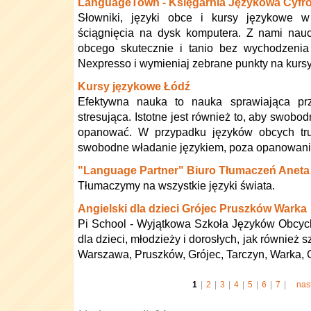
LanguageTown - Księgarnia Językowa Cyfr
Słowniki, języki obce i kursy językowe 
ściągnięcia na dysk komputera. Z nami nau
obcego skutecznie i tanio bez wychodzeni
Nexpresso i wymieniaj zebrane punkty na kurs
Kursy językowe Łódź
Efektywna nauka to nauka sprawiająca pr
stresująca. Istotne jest również to, aby swobo
opanować. W przypadku języków obcych trud
swobodne władanie językiem, poza opanowanie
"Language Partner" Biuro Tłumaczeń Aneta
Tłumaczymy na wszystkie języki świata.
Angielski dla dzieci Grójec Pruszków Warka
Pi School - Wyjątkowa Szkoła Języków Obcyc
dla dzieci, młodzieży i dorosłych, jak również sz
Warszawa, Pruszków, Grójec, Tarczyn, Warka, 
1
|
2
|
3
|
4
|
5
|
6
|
7
|
nas