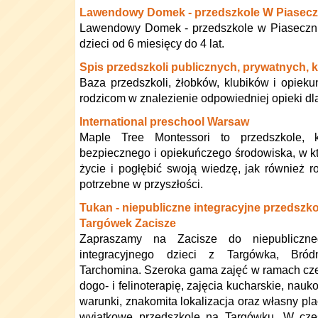
Lawendowy Domek - przedszkole W Piasecz
Lawendowy Domek - przedszkole w Piasecznie
dzieci od 6 miesięcy do 4 lat.
Spis przedszkoli publicznych, prywatnych, 
Baza przedszkoli, żłobków, klubików i opie
rodzicom w znalezienie odpowiedniej opieki dla
International preschool Warsaw
Maple Tree Montessori to przedszkole, 
bezpiecznego i opiekuńczego środowiska, w kt
życie i pogłębić swoją wiedzę, jak również r
potrzebne w przyszłości.
Tukan - niepubliczne integracyjne przedszk
Targówek Zacisze
Zapraszamy na Zacisze do niepubliczne
integracyjnego dzieci z Targówka, Bródn
Tarchomina. Szeroka gama zajęć w ramach cze
dogo- i felinoterapię, zajęcia kucharskie, nauko
warunki, znakomita lokalizacja oraz własny pla
wyjątkowe przedszkole na Targówku. W czes