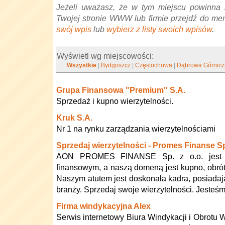
Jeżeli uważasz, że w tym miejscu powinna 
Twojej stronie WWW lub firmie przejdź do me
swój wpis
lub
wybierz z listy swoich wpisów
.
Wyświetl wg miejscowości:
Wszystkie
|
Bydgoszcz
|
Częstochowa
|
Dąbrowa Górnicz
Grupa Finansowa "Premium" S.A.
Sprzedaż i kupno wierzytelności.
Kruk S.A.
Nr 1 na rynku zarządzania wierzytelnościami
Sprzedaj wierzytelności - Promes Finanse Sp.
AON PROMES FINANSE Sp. z o.o. jest fi
finansowym, a naszą domeną jest kupno, obrót 
Naszym atutem jest doskonała kadra, posiada
branży. Sprzedaj swoje wierzytelności. Jesteśm
Firma windykacyjna Alex
Serwis internetowy Biura Windykacji i Obrotu 