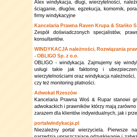
Alex windykacja, długi, wierzytelności, nale
ściąganie, długów, egzekucja, komornik, pora
firmy windykacyjne
Kancelaria Prawna Raven Krupa & Stańko 
Zespół doświadczonych specjalistów, pra
konsultantów.
WINDYKACJA należności, Rozwiązania praw
- OBLIGO Sp. z o.o.
OBLIGO - windykacja. Zajmujemy się windyk
usługi takie jak faktoring i ubezpieczeni
wierzytelnościami oraz windykacja należności,
czy też monitoring płatności.
Adwokat Rzeszów
Kancelaria Prawna Woś & Rupar stanowi gr
adwokackich i prawników którzy mają zarówno 
zarazem dla klientów indywidualnych, jak i prz
portalwindykacja.pl
Niezależny portal wierzyciela. Pierwsze n
narzędzia upraszczające odzyskiwanie i zabez